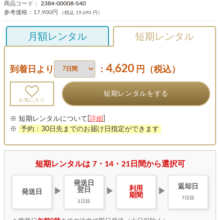
商品コード：
2384-00008-S40
参考価格：
17,900円
（税込 19,690 円）
月額レンタル
短期レンタル
4,620
到着日より
：
円（税込）
短期レンタルをする
お気に入り
※ 短期レンタルについて[
詳細
]
※
予約：30日先までのお届け日指定ができます
短期レンタルは 7・14・21日間から選択可
発送日
返却日
利用
翌日
▶
▶
▶
発送日
期間
7日目
1日目