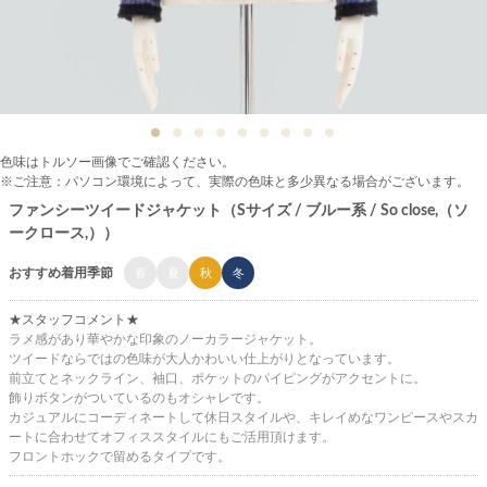
色味はトルソー画像でご確認ください。
※ご注意：パソコン環境によって、実際の色味と多少異なる場合がございます。
ファンシーツイードジャケット（Sサイズ / ブルー系 / So close,（ソ
ークロース,））
おすすめ着用季節
春
夏
秋
冬
★スタッフコメント★
ラメ感があり華やかな印象のノーカラージャケット。
ツイードならではの色味が大人かわいい仕上がりとなっています。
前立てとネックライン、袖口、ポケットのパイピングがアクセントに。
飾りボタンがついているのもオシャレです。
カジュアルにコーディネートして休日スタイルや、キレイめなワンピースやスカ
ートに合わせてオフィススタイルにもご活用頂けます。
フロントホックで留めるタイプです。