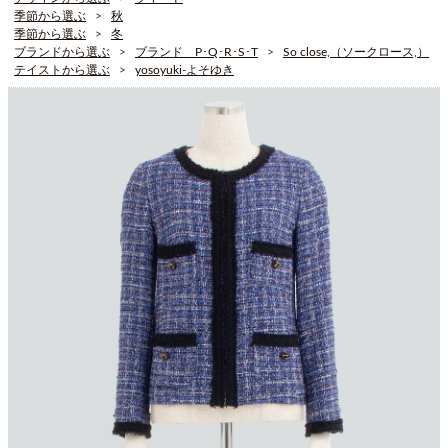
季節から選ぶ
秋
季節から選ぶ
冬
ブランドから選ぶ
ブランド P･Q･R･S･T
So close,（ソークロース,）
テイストから選ぶ
yosoyuki-よそゆき