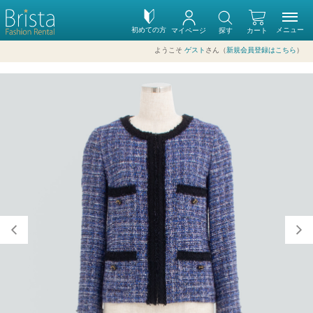
初めての方
メニュー
マイページ
探す
カート
ようこそ
ゲスト
さん（
新規会員登録はこちら
）