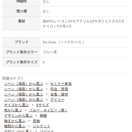
伸縮性
なし
透け感
なし
素材
綿40％レーヨン35％アクリル18％ポリエステル5％
ナイロン1％毛1％
ブランド
So close,（ソークロース,）
ブランド表示カラー
ブルー系
ブランド表示サイズ
S
関連カテゴリ
シーン（場面）から選ぶ
セミナー参加
シーン（場面）から選ぶ
司会・登壇
シーン（場面）から選ぶ
会食・接待
シーン（場面）から選ぶ
デイリー
サイズから選ぶ
Sサイズ
色から選ぶ
ブルー・ネイビー（青）
デザインから選ぶ
柄物
袖丈から選ぶ
長袖
種類から選ぶ
ジャケット
デザインから選ぶ
ツイード