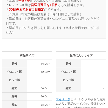
＊営業日
午前9時
までの注文で即日発送（土日祝除く）
＊レンタル期間は
発送日翌日を1日目
として計算します。
＊
30日先までお届け日指定
ができます。
（※お届日指定の場合はお届け日を1日目として計算）
＊返却日は、お客様が運送会社やコンビニに商品をお渡しいただく
日です。
＊返却日までに引き渡しをお願いします（当社必着日ではございま
せん）
商品サイズ
お気に入りサイズ
身幅
44.0cm
身幅
-
ウエスト幅
42.0cm
ウエスト幅
-
ヒップ幅
-
ヒップ幅
-
総丈
56.0cm
総丈
-
肩幅
36.0cm
マイページ
より、レンタルされたお気
に入りの商品のサイズをご登録をいた
袖丈
58.0cm
だくと、サイズ比較ができます。