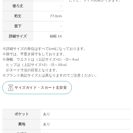
後ろ丈
-
裄丈
77.0cm
股下
-
詳細サイズ
袖幅 14
※詳細サイズの単位はすべて(cm)になっております。
※採寸は、平置き採寸をしております。
※身幅、ウエストは（上記サイズ×2）- (3～4㎝)
ヒップは（上記サイズ×2）- (5～10㎝)
がヌード寸法の目安となります。
※ブランド表記サイズとは異なりますのでご注意ください。
サイズガイド・スカート丈目安
ポケット
あり
裏地
あり