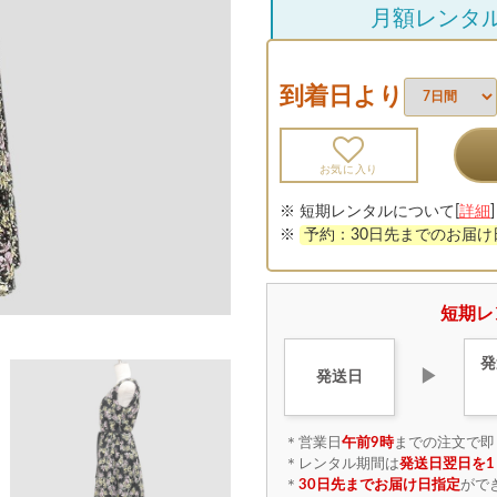
月額レンタ
到着日より
お気に入り
※ 短期レンタルについて[
詳細
]
※
予約：30日先までのお届
短期レ
発
▶
発送日
＊営業日
午前9時
までの注文で即
＊レンタル期間は
発送日翌日を1
＊
30日先までお届け日指定
がで