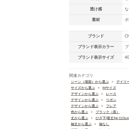
透け感
な
素材
ポ
ブランド
C
ブランド表示カラー
ブ
ブランド表示サイズ
4
関連カテゴリ
シーン（場面）から選ぶ
デイリ
サイズから選ぶ
Mサイズ
デザインから選ぶ
レース
デザインから選ぶ
リボン
デザインから選ぶ
フレア
色から選ぶ
ブラック（黒）
丈から選ぶ
ひざ下(着丈96-115cm
袖丈から選ぶ
袖なし