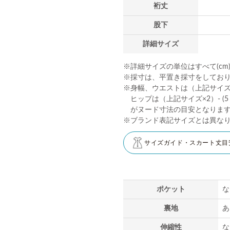
裄丈
股下
詳細サイズ
※詳細サイズの単位はすべて(cm
※採寸は、平置き採寸をしてお
※身幅、ウエストは（上記サイズ×2
ヒップは（上記サイズ×2）- (5～
がヌード寸法の目安となりま
※ブランド表記サイズとは異な
サイズガイド・スカート丈目
ポケット
な
裏地
あ
伸縮性
な