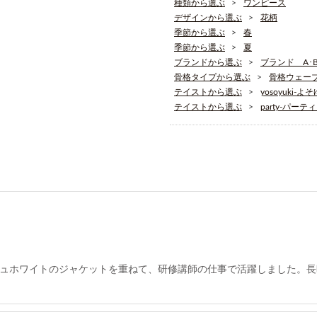
種類から選ぶ
ワンピース
デザインから選ぶ
花柄
季節から選ぶ
春
季節から選ぶ
夏
ブランドから選ぶ
ブランド A･B･
骨格タイプから選ぶ
骨格ウェー
テイストから選ぶ
yosoyuki-よ
テイストから選ぶ
party-パーテ
ュホワイトのジャケットを重ねて、研修講師の仕事で活躍しました。長