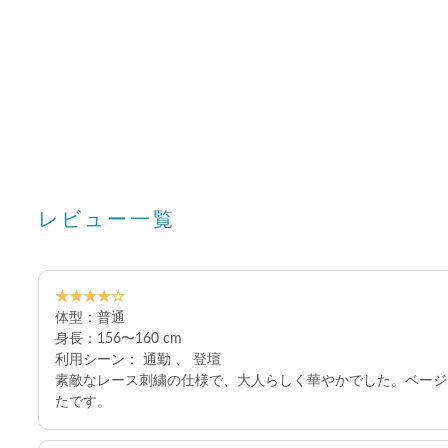
レビュー一覧
★★★★☆
体型：普通
身長：156〜160 cm
利用シーン： 通勤 、 登壇
素敵なレース刺繍の仕様で、大人らしく華やかでした。ベージ
たです。