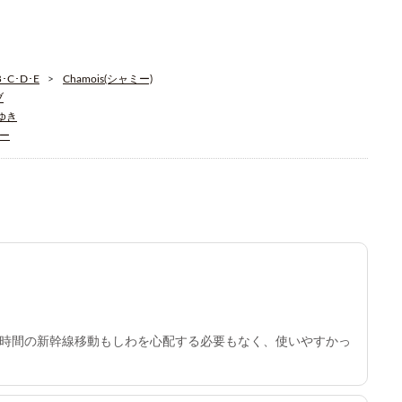
C･D･E
Chamois(シャミー)
ブ
そゆき
ィー
時間の新幹線移動もしわを心配する必要もなく、使いやすかっ