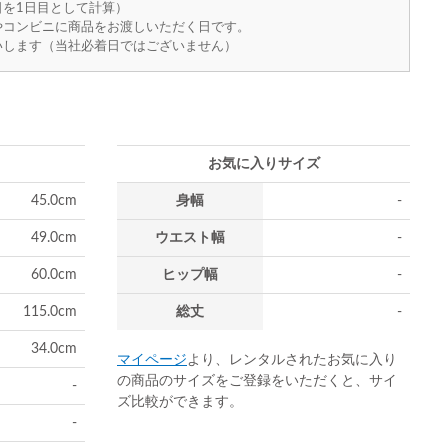
を1日目として計算）
やコンビニに商品をお渡しいただく日です。
いします（当社必着日ではございません）
お気に入りサイズ
45.0cm
身幅
-
49.0cm
ウエスト幅
-
60.0cm
ヒップ幅
-
115.0cm
総丈
-
34.0cm
マイページ
より、レンタルされたお気に入り
の商品のサイズをご登録をいただくと、サイ
-
ズ比較ができます。
-