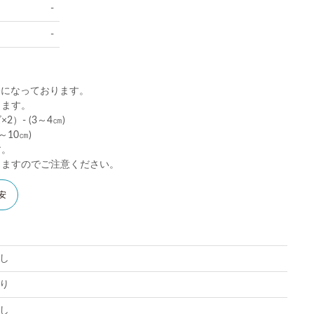
-
-
)になっております。
ります。
）- (3～4㎝)
10㎝)
す。
りますのでご注意ください。
安
し
り
し