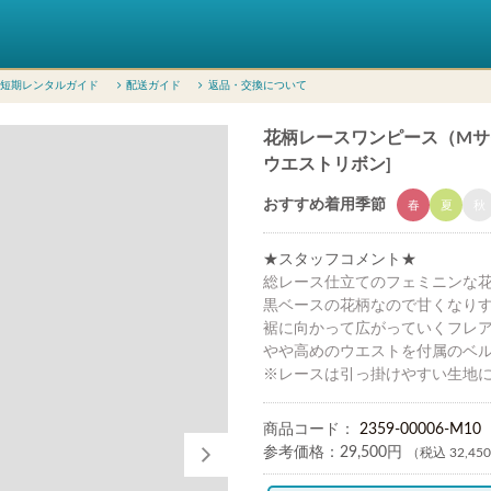
短期レンタルガイド
配送ガイド
返品・交換について
花柄レースワンピース（Mサイズ 
ウエストリボン]
おすすめ着用季節
春
夏
秋
★スタッフコメント★
総レース仕立てのフェミニンな
黒ベースの花柄なので甘くなり
裾に向かって広がっていくフレ
やや高めのウエストを付属のベ
※レースは引っ掛けやすい生地
商品コード：
2359-00006-M10
参考価格：
29,500円
（税込 32,45