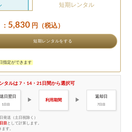
ル
短期レンタル
5,830
：
円（税込）
短期レンタルをする
け日指定ができます
ンタルは 7・14・21日間から選択可
送日
翌日
返却日
▶
▶
利用
期間
1日目
7日目
日発送（土日祝除く）
日目
として計算します。
きます。