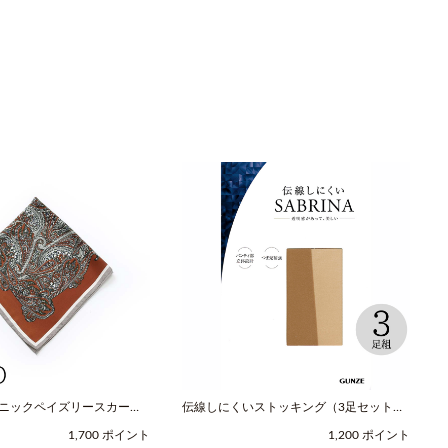
スニックペイズリースカーフ
伝線しにくいストッキング（3足セット）
レッド / COOCO（クー
（M-Lサイズ / ヌードベージュ /
1,700 ポイント
1,200 ポイント
SABRINA（サブリナ））