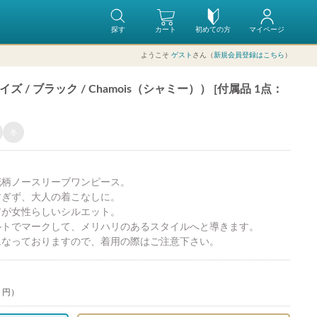
探す
カート
初めての方
マイページ
ようこそ
ゲスト
さん（
新規会員登録はこちら
）
/ ブラック / Chamois（シャミー）） [付属品 1点：
冬
花柄ノースリーブワンピース。
すぎず、大人の着こなしに。
アが女性らしいシルエット。
ルトでマークして、メリハリのあるスタイルへと導きます。
になっておりますので、着用の際はご注意下さい。
0 円）