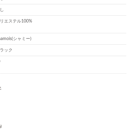
し
リエステル100%
hamois(シャミー)
ラック
0
ー
)