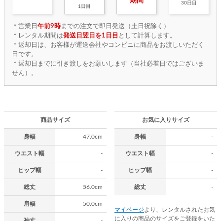
期間
30日目
1日目
＊営業日
午前9時
までの注文で即日発送（土日祝除く）
＊レンタル期間は
発送日翌日を1日目
として計算します。
＊返却日は、お客様が運送会社やコンビニに商品をお渡しいただく
日です。
＊返却日までに引き渡しをお願いします（当社必着日ではございま
せん）。
商品サイズ
お気に入りサイズ
身幅
47.0cm
身幅
-
ウエスト幅
-
ウエスト幅
-
ヒップ幅
-
ヒップ幅
-
総丈
56.0cm
総丈
-
肩幅
50.0cm
マイページ
より、レンタルされたお気
に入りの商品のサイズをご登録をいた
袖丈
-