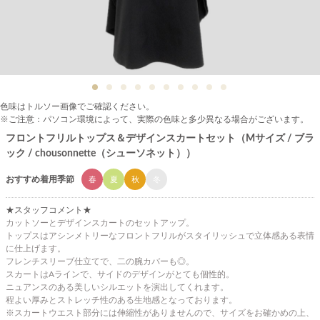
色味はトルソー画像でご確認ください。
※ご注意：パソコン環境によって、実際の色味と多少異なる場合がございます。
フロントフリルトップス＆デザインスカートセット（Mサイズ / ブラ
ック / chousonnette（シューソネット））
おすすめ着用季節
春
夏
秋
冬
★スタッフコメント★
カットソーとデザインスカートのセットアップ。
トップスはアシンメトリーなフロントフリルがスタイリッシュで立体感ある表情
に仕上げます。
フレンチスリーブ仕立てで、二の腕カバーも◎。
スカートはAラインで、サイドのデザインがとても個性的。
ニュアンスのある美しいシルエットを演出してくれます。
程よい厚みとストレッチ性のある生地感となっております。
※スカートウエスト部分には伸縮性がありませんので、サイズをお確かめの上、