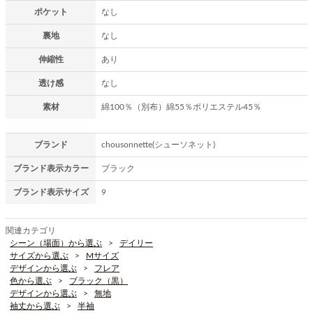
ポケット
なし
裏地
なし
伸縮性
あり
透け感
なし
素材
綿100％（別布）綿55％ポリエステル45％
ブランド
chousonnette(シューソネット)
ブランド表示カラー
ブラック
ブランド表示サイズ
9
関連カテゴリ
シーン（場面）から選ぶ
デイリー
サイズから選ぶ
Mサイズ
デザインから選ぶ
フレア
色から選ぶ
ブラック（黒）
デザインから選ぶ
無地
袖丈から選ぶ
半袖