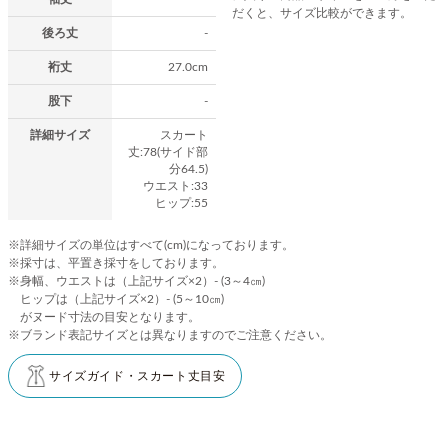
だくと、サイズ比較ができます。
後ろ丈
-
裄丈
27.0cm
股下
-
詳細サイズ
スカート
丈:78(サイド部
分64.5)
ウエスト:33
ヒップ:55
※詳細サイズの単位はすべて(cm)になっております。
※採寸は、平置き採寸をしております。
※身幅、ウエストは（上記サイズ×2）- (3～4㎝)
ヒップは（上記サイズ×2）- (5～10㎝)
がヌード寸法の目安となります。
※ブランド表記サイズとは異なりますのでご注意ください。
サイズガイド・スカート丈目安