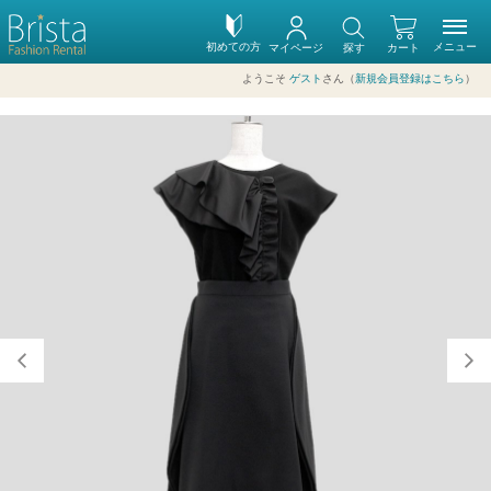
初めての方
メニュー
マイページ
探す
カート
ようこそ
ゲスト
さん（
新規会員登録はこちら
）