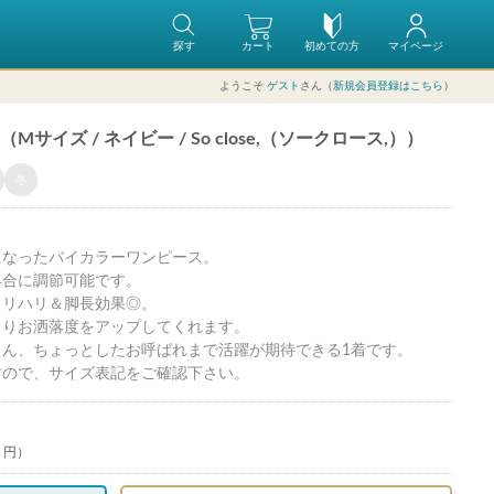
探す
カート
初めての方
マイページ
ようこそ
ゲスト
さん（
新規会員登録はこちら
）
イズ / ネイビー / So close,（ソークロース,））
冬
になったバイカラーワンピース。
具合に調節可能です。
メリハリ＆脚長効果◎。
よりお洒落度をアップしてくれます。
ん、ちょっとしたお呼ばれまで活躍が期待できる1着です。
すので、サイズ表記をご確認下さい。
0 円）