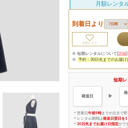
月額レンタ
到着日より
お気に入り
※ 短期レンタルについて[
詳細
]
※
予約：30日先までのお届
短期レ
発
▶
発送日
＊営業日
午前9時
までの注文で即
＊レンタル期間は
発送日翌日を1
＊
30日先までお届け日指定
がで