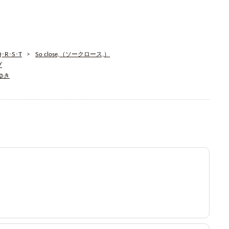
R･S･T
So close,（ソークロース,）
ブ
そゆき