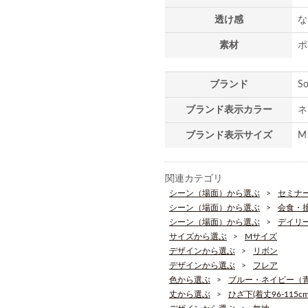
透け感
な
素材
ポ
ブランド
S
ブランド表示カラー
ネ
ブランド表示サイズ
M
関連カテゴリ
シーン（場面）から選ぶ
セミナ
シーン（場面）から選ぶ
会食・
シーン（場面）から選ぶ
デイリ
サイズから選ぶ
Mサイズ
デザインから選ぶ
リボン
デザインから選ぶ
フレア
色から選ぶ
ブルー・ネイビー（
丈から選ぶ
ひざ下(着丈96-115cm