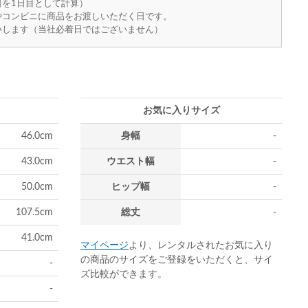
を1日目として計算）
やコンビニに商品をお渡しいただく日です。
いします（当社必着日ではございません）
お気に入りサイズ
46.0cm
身幅
-
43.0cm
ウエスト幅
-
50.0cm
ヒップ幅
-
107.5cm
総丈
-
41.0cm
マイページ
より、レンタルされたお気に入り
の商品のサイズをご登録をいただくと、サイ
-
ズ比較ができます。
-