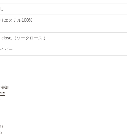
し
リエステル100%
o close,（ソークロース,）
イビー
ー参加
接待
ー
青）
)