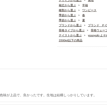
デザインから選ぶ
無地
袖丈から選ぶ
半袖
種類から選ぶ
ワンピース
季節から選ぶ
春
季節から選ぶ
夏
ブランドから選ぶ
ブランド P･Q･
骨格タイプから選ぶ
骨格ウェー
テイストから選ぶ
yosoyuki-よ
3500pt以下の商品
色味が上品で、良かったです。生地は結構しっかりしています。