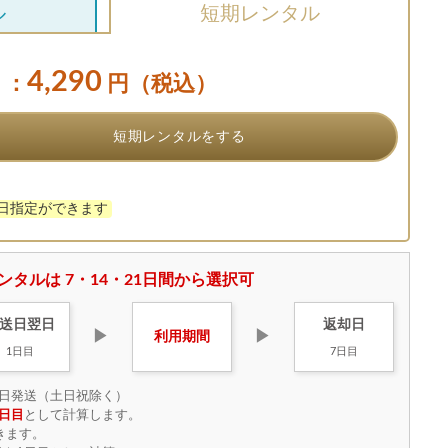
ル
短期レンタル
4,290
：
円（税込）
短期レンタルをする
け日指定ができます
ンタルは 7・14・21日間から選択可
送日
翌日
返却日
▶
▶
利用
期間
1日目
7日目
日発送（土日祝除く）
日目
として計算します。
きます。