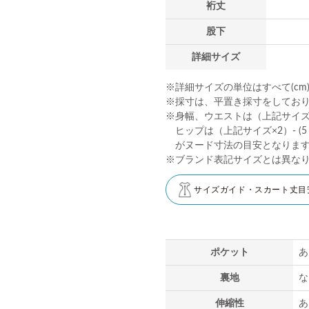
裄丈
股下
詳細サイズ
※詳細サイズの単位はすべて(cm
※採寸は、平置き採寸をしてお
※身幅、ウエストは（上記サイズ×2
ヒップは（上記サイズ×2）- (5～
がヌード寸法の目安となりま
※ブランド表記サイズとは異な
サイズガイド・スカート丈目
ポケット
あ
裏地
な
伸縮性
あ