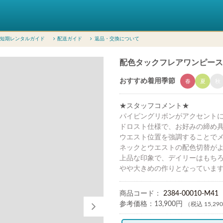
短期レンタルガイド
配送ガイド
返品・交換について
配色タックフレアワンピース（Mサ
おすすめ着用季節
春
夏
秋
★スタッフコメント★
パイピングリボンがアクセント
ドロスト仕様で、お好みの締め
ウエスト位置を強調することで
ネックとウエストの配色切替が
上品な印象で、デイリーはもちろ
やや大きめの作りとなっていま
商品コード：
2384-00010-M41
参考価格：
13,900円
（税込 15,29