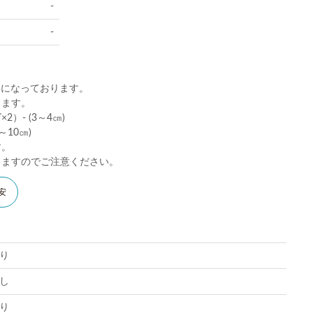
-
-
)になっております。
ります。
）- (3～4㎝)
10㎝)
す。
りますのでご注意ください。
安
り
し
り