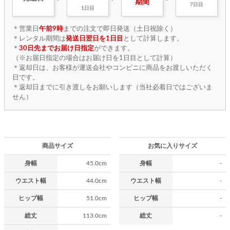
期間
7日目
1日目
＊営業日
午前9時
までの注文で即日発送（土日祝除く）
＊レンタル期間は
発送日翌日を1日目
として計算します。
＊
30日先までお届け日指定
ができます。
（※お届日指定の場合はお届け日を1日目として計算）
＊返却日は、お客様が運送会社やコンビニに商品をお渡しいただく
日です。
＊返却日までに引き渡しをお願いします（当社必着日ではございま
せん）
商品サイズ
お気に入りサイズ
身幅
45.0cm
身幅
-
ウエスト幅
44.0cm
ウエスト幅
-
ヒップ幅
51.0cm
ヒップ幅
-
総丈
113.0cm
総丈
-