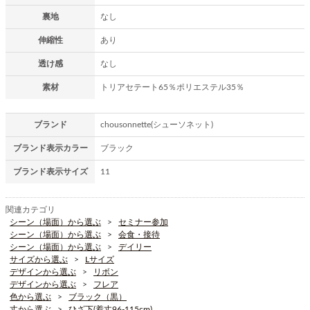
裏地
なし
伸縮性
あり
透け感
なし
素材
トリアセテート65％ポリエステル35％
ブランド
chousonnette(シューソネット)
ブランド表示カラー
ブラック
ブランド表示サイズ
11
関連カテゴリ
シーン（場面）から選ぶ
セミナー参加
シーン（場面）から選ぶ
会食・接待
シーン（場面）から選ぶ
デイリー
サイズから選ぶ
Lサイズ
デザインから選ぶ
リボン
デザインから選ぶ
フレア
色から選ぶ
ブラック（黒）
丈から選ぶ
ひざ下(着丈96-115cm)