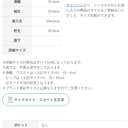
肩幅
52.0cm
マイページ
より、レンタルされたお気
に入りの商品のサイズをご登録をいた
袖丈
19.0cm
だくと、サイズ比較ができます。
後ろ丈
106.0cm
裄丈
29.0cm
股下
-
詳細サイズ
※詳細サイズの単位はすべて(cm)になっております。
※採寸は、平置き採寸をしております。
※身幅、ウエストは（上記サイズ×2）- (3～4㎝)
ヒップは（上記サイズ×2）- (5～10㎝)
がヌード寸法の目安となります。
※ブランド表記サイズとは異なりますのでご注意ください。
サイズガイド・スカート丈目安
ポケット
なし