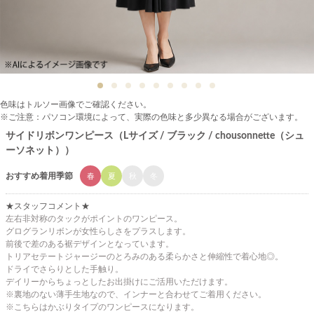
色味はトルソー画像でご確認ください。
※ご注意：パソコン環境によって、実際の色味と多少異なる場合がございます。
サイドリボンワンピース（Lサイズ / ブラック / chousonnette（シュ
ーソネット））
おすすめ着用季節
春
夏
秋
冬
★スタッフコメント★
左右非対称のタックがポイントのワンピース。
グログランリボンが女性らしさをプラスします。
前後で差のある裾デザインとなっています。
トリアセテートジャージーのとろみのある柔らかさと伸縮性で着心地◎。
ドライでさらりとした手触り。
デイリーからちょっとしたお出掛けにご活用いただけます。
※裏地のない薄手生地なので、インナーと合わせてご着用ください。
※こちらはかぶりタイプのワンピースになります。