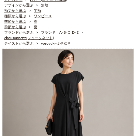
デザインから選ぶ
無地
袖丈から選ぶ
半袖
種類から選ぶ
ワンピース
季節から選ぶ
春
季節から選ぶ
夏
ブランドから選ぶ
ブランド A･B･C･D･E
chousonnette(シューソネット)
テイストから選ぶ
yosoyuki-よそゆき