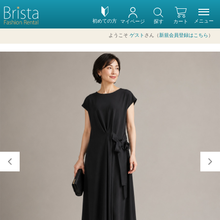
初めての方
メニュー
マイページ
探す
カート
ようこそ
ゲスト
さん（
新規会員登録はこちら
）