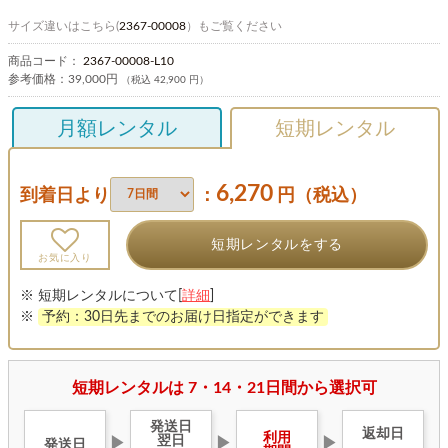
サイズ違いはこちら(
2367-00008
）もご覧ください
商品コード：
2367-00008-L10
参考価格：
39,000円
（税込 42,900 円）
月額レンタル
短期レンタル
6,270
到着日より
：
円（税込）
短期レンタルをする
お気に入り
※ 短期レンタルについて[
詳細
]
※
予約：30日先までのお届け日指定ができます
短期レンタルは 7・14・21日間から選択可
発送日
返却日
利用
翌日
▶
▶
▶
発送日