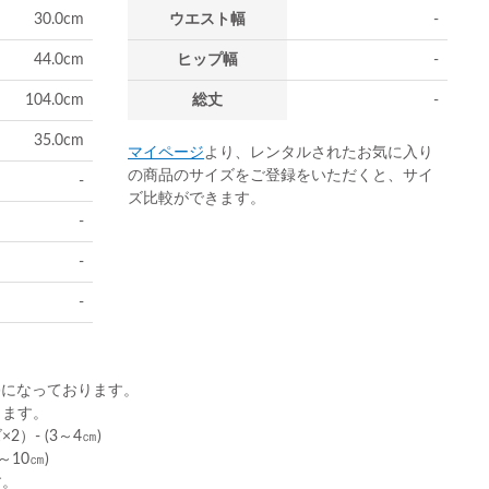
30.0cm
ウエスト幅
-
44.0cm
ヒップ幅
-
104.0cm
総丈
-
35.0cm
マイページ
より、レンタルされたお気に入り
の商品のサイズをご登録をいただくと、サイ
-
ズ比較ができます。
-
-
-
)になっております。
ります。
）- (3～4㎝)
10㎝)
す。