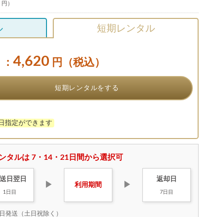
0 円）
ル
短期レンタル
4,620
：
円（税込）
短期レンタルをする
け日指定ができます
ンタルは 7・14・21日間から選択可
送日
翌日
返却日
▶
▶
利用
期間
1日目
7日目
日発送（土日祝除く）