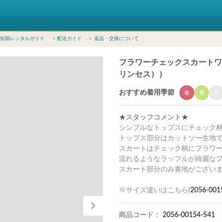
短期レンタルガイド
配送ガイド
返品・交換について
フラワーチェックスカートワンピー
リンセス））
おすすめ着用季節
春
夏
秋
★スタッフコメント★
シンプルなトップスにチェック
トップス部分はカットソー生地
スカートはチェック柄にフラワ
流れるようなラッフルが綺麗な
スカート部分のみ裏地がござい
※サイズ違いはこちら(
2056-001
商品コード：
2056-00154-S41