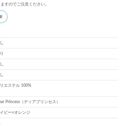
りますのでご注意ください。
安
し
り
し
し
リエステル 100%
ear Princess（ディアプリンセス）
イビー×オレンジ
6