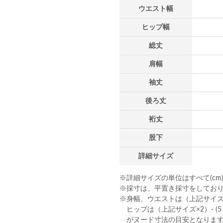
ウエスト幅
ヒップ幅
総丈
肩幅
袖丈
後ろ丈
裄丈
股下
詳細サイズ
※詳細サイズの単位はすべて(cm
※採寸は、平置き採寸をしてお
※身幅、ウエストは（上記サイズ×2
ヒップは（上記サイズ×2）- (5～
がヌード寸法の目安となりま