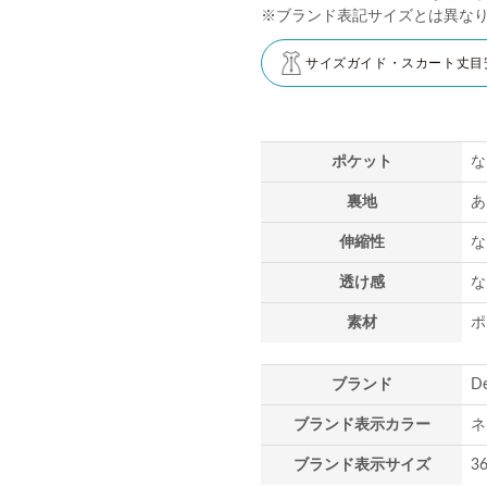
※ブランド表記サイズとは異な
サイズガイド・スカート丈目
ポケット
な
裏地
あ
伸縮性
な
透け感
な
素材
ポ
ブランド
D
ブランド表示カラー
ネ
ブランド表示サイズ
3