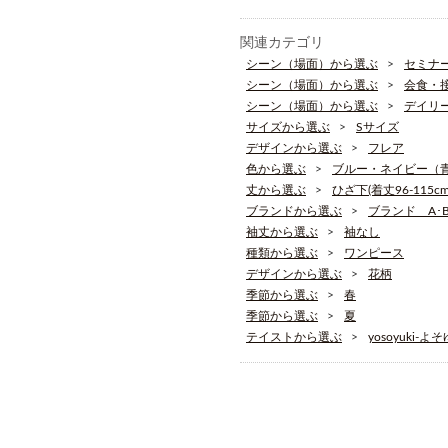
関連カテゴリ
シーン（場面）から選ぶ
セミナ
シーン（場面）から選ぶ
会食・
シーン（場面）から選ぶ
デイリ
サイズから選ぶ
Sサイズ
デザインから選ぶ
フレア
色から選ぶ
ブルー・ネイビー（
丈から選ぶ
ひざ下(着丈96-115cm
ブランドから選ぶ
ブランド A･B･
袖丈から選ぶ
袖なし
種類から選ぶ
ワンピース
デザインから選ぶ
花柄
季節から選ぶ
春
季節から選ぶ
夏
テイストから選ぶ
yosoyuki-よ