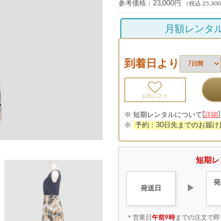
参考価格：
23,000円
（税込 25,30
月額レンタ
到着日より
お気に入り
※ 短期レンタルについて[
詳細
]
※
予約：30日先までのお届
短期レ
発
▶
発送日
＊営業日
午前9時
までの注文で即