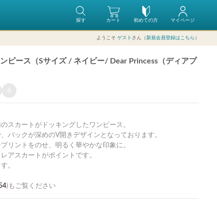
探す
カート
初めての方
マイページ
ようこそ
ゲスト
さん（
新規会員登録はこちら
）
ス（Sサイズ / ネイビー/ Dear Princess（ディアプ
冬
柄のスカートがドッキングしたワンピース。
で、バックが深めのV開きデザインとなっております。
ープリントをのせ、明るく華やかな印象に。
フレアスカートがポイントです。
ます。
54
)もご覧ください