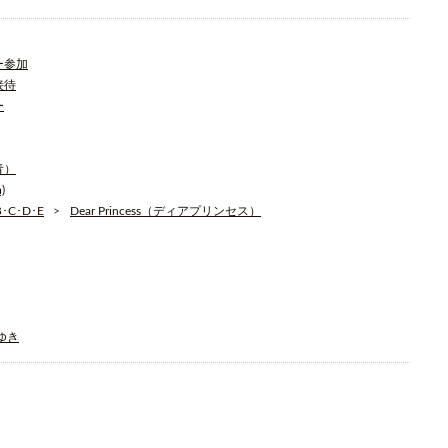
ー参加
接待
ー
青）
)
C･D･E
Dear Princess（ディアプリンセス）
そゆき