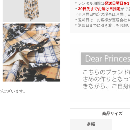
＊レンタル期間は
発送日翌日を1
＊
30日先までお届け日指定
がで
（※お届日指定の場合はお届け日
＊返却日は、お客様が運送会社
＊返却日までに引き渡しをお願
がございます。
商品サイズ
身幅