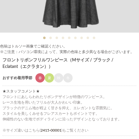
色味はトルソー画像でご確認ください。
※ご注意：パソコン環境によって、実際の色味と多少異なる場合がございます。
フロントリボンフリルワンピース（Mサイズ / ブラック /
Eclatant（エクラタン））
おすすめ着用季節
春
夏
秋
冬
★スタッフコメント★
フロントにあしらわれたリボンデザインが特徴のワンピース。
レース生地を用いたフリルが大人かわいい印象。
ブラックのデニム地が程よく甘さを抑え、エレガントな雰囲気に。
スタイルを美しくみせるフレアスカートもポイントです。
伸縮性のない生地でボディラインに沿ったデザインとなっております。
※サイズ違いはこちら(
2415-00001
)もご覧ください