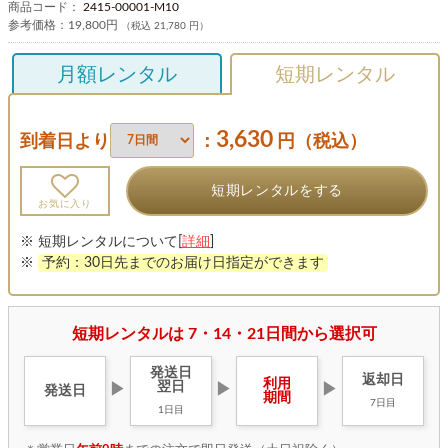
商品コード：
2415-00001-M10
参考価格：
19,800円
（税込 21,780 円）
月額レンタル
短期レンタル
3,630
到着日より
：
円（税込）
短期レンタルをする
お気に入り
※ 短期レンタルについて[
詳細
]
※
予約：30日先までのお届け日指定ができます
短期レンタルは 7・14・21日間から選択可
発送日
返却日
利用
翌日
▶
▶
▶
発送日
期間
7日目
1日目