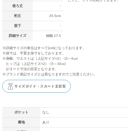
後ろ丈
-
裄丈
35.5cm
股下
-
詳細サイズ
袖幅:17.5
※詳細サイズの単位はすべて(cm)になっております。
※採寸は、平置き採寸をしております。
※身幅、ウエストは（上記サイズ×2）- (3～4㎝)
ヒップは（上記サイズ×2）- (5～10㎝)
がヌード寸法の目安となります。
※ブランド表記サイズとは異なりますのでご注意ください。
サイズガイド・スカート丈目安
ポケット
なし
裏地
あり