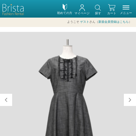
初めての方
メニュー
マイページ
探す
カート
ようこそ
ゲスト
さん（
新規会員登録はこちら
）