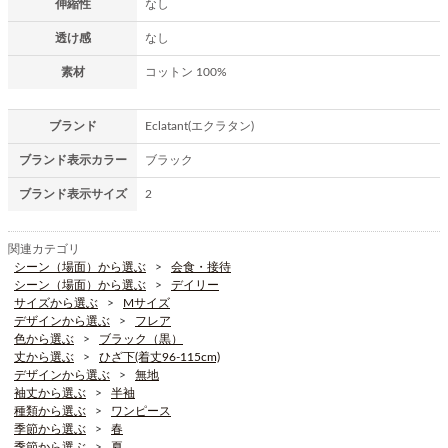
伸縮性
なし
透け感
なし
素材
コットン 100%
ブランド
Eclatant(エクラタン)
ブランド表示カラー
ブラック
ブランド表示サイズ
2
関連カテゴリ
シーン（場面）から選ぶ
会食・接待
シーン（場面）から選ぶ
デイリー
サイズから選ぶ
Mサイズ
デザインから選ぶ
フレア
色から選ぶ
ブラック（黒）
丈から選ぶ
ひざ下(着丈96-115cm)
デザインから選ぶ
無地
袖丈から選ぶ
半袖
種類から選ぶ
ワンピース
季節から選ぶ
春
季節から選ぶ
夏