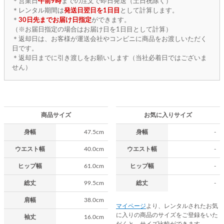
＊営業日
午前9時
までの注文で即日発送（土日祝除く）
＊レンタル期間は
発送日翌日を1日目
として計算します。
＊
30日先までお届け日指定
ができます。
（※お届日指定の場合はお届け日を1日目として計算）
＊返却日は、お客様が運送会社やコンビニに商品をお渡しいただく
日です。
＊返却日までに引き渡しをお願いします（当社必着日ではございま
せん）
商品サイズ
お気に入りサイズ
身幅
47.5cm
身幅
-
ウエスト幅
40.0cm
ウエスト幅
-
ヒップ幅
61.0cm
ヒップ幅
-
総丈
99.5cm
総丈
-
肩幅
38.0cm
マイページ
より、レンタルされたお気
に入りの商品のサイズをご登録をいた
袖丈
16.0cm
だくと、サイズ比較ができます。