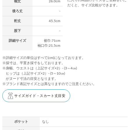
袖丈
26.0cm
だくと、サイズ比較ができます。
後ろ丈
-
裄丈
45.5cm
股下
-
詳細サイズ
裾巾:71cm
袖口巾:21.5cm
※詳細サイズの単位はすべて(cm)になっております。
※採寸は、平置き採寸をしております。
※身幅、ウエストは（上記サイズ×2）- (3～4㎝)
ヒップは（上記サイズ×2）- (5～10㎝)
がヌード寸法の目安となります。
※ブランド表記サイズとは異なりますのでご注意ください。
サイズガイド・スカート丈目安
ポケット
なし