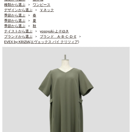
種類から選ぶ
ワンピース
デザインから選ぶ
Ｖネック
季節から選ぶ
春
季節から選ぶ
夏
季節から選ぶ
秋
テイストから選ぶ
yosoyuki-よそゆき
ブランドから選ぶ
ブランド A･B･C･D･E
EVEX by KRIZIA(エヴェックス バイ クリツィア)