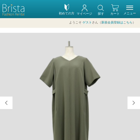
初めての方
メニュー
マイページ
探す
カート
ようこそ
ゲスト
さん（
新規会員登録はこちら
）