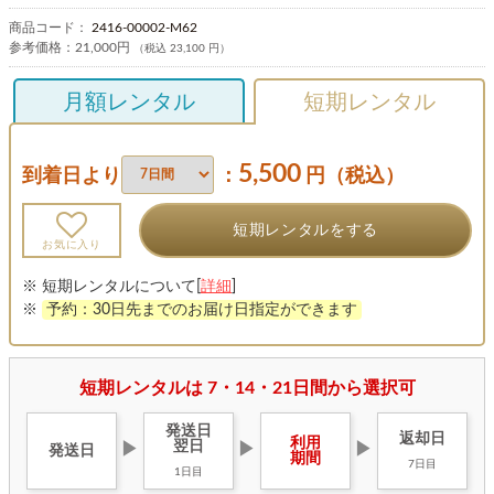
商品コード：
2416-00002-M62
参考価格：
21,000円
（税込 23,100 円）
月額レンタル
短期レンタル
5,500
到着日より
：
円（税込）
短期レンタルをする
お気に入り
※ 短期レンタルについて[
詳細
]
※
予約：30日先までのお届け日指定ができます
短期レンタルは 7・14・21日間から選択可
発送日
返却日
利用
翌日
▶
▶
▶
発送日
期間
7日目
1日目