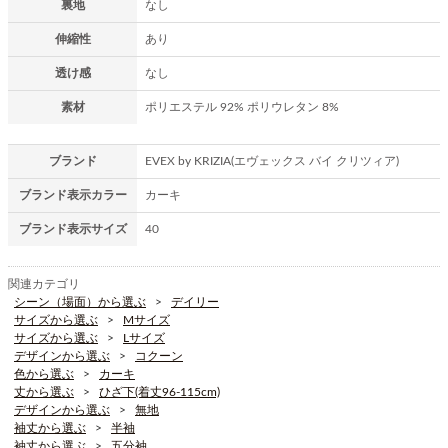
裏地
なし
伸縮性
あり
透け感
なし
素材
ポリエステル 92% ポリウレタン 8%
ブランド
EVEX by KRIZIA(エヴェックス バイ クリツィア)
ブランド表示カラー
カーキ
ブランド表示サイズ
40
関連カテゴリ
シーン（場面）から選ぶ
デイリー
サイズから選ぶ
Mサイズ
サイズから選ぶ
Lサイズ
デザインから選ぶ
コクーン
色から選ぶ
カーキ
丈から選ぶ
ひざ下(着丈96-115cm)
デザインから選ぶ
無地
袖丈から選ぶ
半袖
袖丈から選ぶ
五分袖