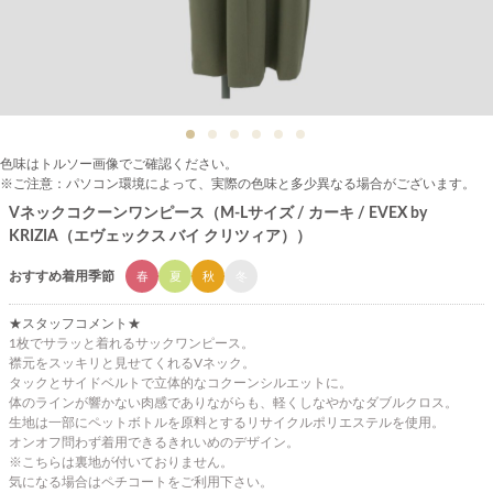
色味はトルソー画像でご確認ください。
※ご注意：パソコン環境によって、実際の色味と多少異なる場合がございます。
Vネックコクーンワンピース（M-Lサイズ / カーキ / EVEX by
KRIZIA（エヴェックス バイ クリツィア））
おすすめ着用季節
春
夏
秋
冬
★スタッフコメント★
1枚でサラッと着れるサックワンピース。
襟元をスッキリと見せてくれるVネック。
タックとサイドベルトで立体的なコクーンシルエットに。
体のラインが響かない肉感でありながらも、軽くしなやかなダブルクロス。
生地は一部にペットボトルを原料とするリサイクルポリエステルを使用。
オンオフ問わず着用できるきれいめのデザイン。
※こちらは裏地が付いておりません。
気になる場合はペチコートをご利用下さい。