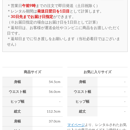
＊営業日
午前9時
までの注文で即日発送（土日祝除く）
＊レンタル期間は
発送日翌日を1日目
として計算します。
＊
30日先までお届け日指定
ができます。
（※お届日指定の場合はお届け日を1日目として計算）
＊返却日は、お客様が運送会社やコンビニに商品をお渡しいただく
日です。
＊返却日までに引き渡しをお願いします（当社必着日ではございま
せん）
商品サイズ
お気に入りサイズ
身幅
54.5cm
身幅
-
ウエスト幅
56.0cm
ウエスト幅
-
ヒップ幅
-
ヒップ幅
-
総丈
112.5cm
総丈
-
肩幅
37.0cm
マイページ
より、レンタルされたお気
に入りの商品のサイズをご登録をいた