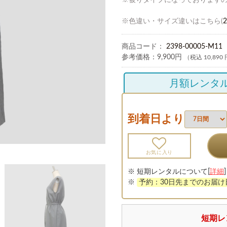
※被りタイプになっております
※色違い・サイズ違いはこちら(
2
商品コード：
2398-00005-M11
参考価格：
9,900円
（税込 10,890
月額レンタ
到着日より
お気に入り
※ 短期レンタルについて[
詳細
]
※
予約：30日先までのお届
短期レ