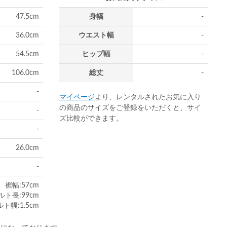
47.5cm
身幅
-
36.0cm
ウエスト幅
-
54.5cm
ヒップ幅
-
106.0cm
総丈
-
-
マイページ
より、レンタルされたお気に入り
の商品のサイズをご登録をいただくと、サイ
-
ズ比較ができます。
-
26.0cm
-
裾幅:57cm
ルト長:99cm
ト幅:1.5cm