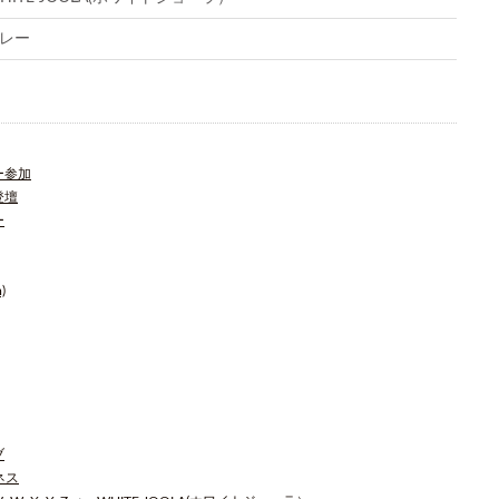
レー
ー参加
登壇
ー
)
ブ
ジネス