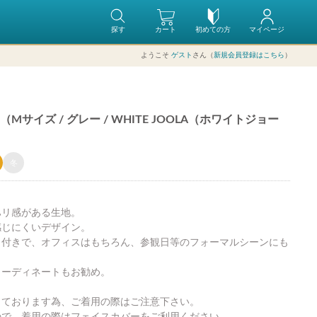
探す
カート
初めての方
マイページ
ようこそ
ゲスト
さん（
新規会員登録はこちら
）
サイズ / グレー / WHITE JOOLA（ホワイトジョー
冬
ハリ感がある生地。
感じにくいデザイン。
ト付きで、オフィスはもちろん、参観日等のフォーマルシーンにも
コーディネートもお勧め。
っております為、ご着用の際はご注意下さい。