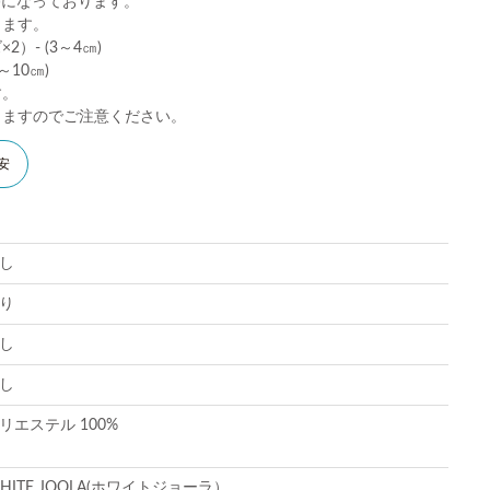
)になっております。
ります。
）- (3～4㎝)
10㎝)
す。
りますのでご注意ください。
安
し
り
し
し
リエステル 100%
HITE JOOLA(ホワイトジョーラ）