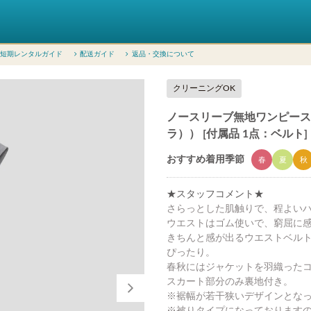
短期レンタルガイド
配送ガイド
返品・交換について
クリーニングOK
ノースリーブ無地ワンピース（M
ラ）） [付属品 1点：ベルト]
おすすめ着用季節
春
夏
秋
★スタッフコメント★
さらっとした肌触りで、程よい
ウエストはゴム使いで、窮屈に
きちんと感が出るウエストベル
ぴったり。
春秋にはジャケットを羽織った
スカート部分のみ裏地付き。
※裾幅が若干狭いデザインとな