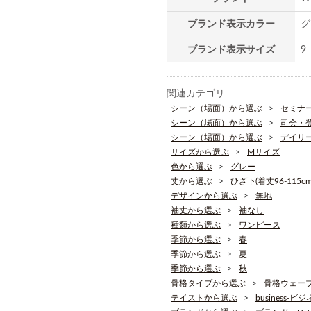
ブランド表示カラー
グ
ブランド表示サイズ
9
関連カテゴリ
シーン（場面）から選ぶ
セミナ
シーン（場面）から選ぶ
司会・
シーン（場面）から選ぶ
デイリ
サイズから選ぶ
Mサイズ
色から選ぶ
グレー
丈から選ぶ
ひざ下(着丈96-115cm
デザインから選ぶ
無地
袖丈から選ぶ
袖なし
種類から選ぶ
ワンピース
季節から選ぶ
春
季節から選ぶ
夏
季節から選ぶ
秋
骨格タイプから選ぶ
骨格ウェー
テイストから選ぶ
business-ビ