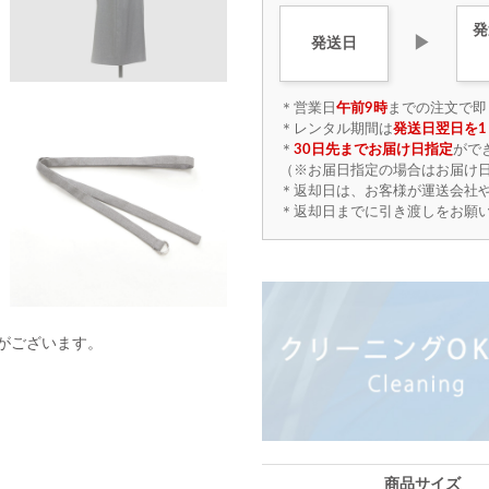
発
▶
発送日
＊営業日
午前9時
までの注文で即
＊レンタル期間は
発送日翌日を1
＊
30日先までお届け日指定
がで
（※お届日指定の場合はお届け日
＊返却日は、お客様が運送会社
＊返却日までに引き渡しをお願
がございます。
商品サイズ