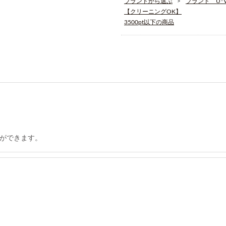
ブランドから選ぶ
ブランド U･V･
【クリーニングOK】
3500pt以下の商品
ができます。