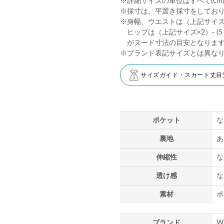
※詳細サイズの単位はすべて(cm
※採寸は、平置き採寸をしてお
※身幅、ウエストは（上記サイズ×2
ヒップは（上記サイズ×2）- (5～
がヌード寸法の目安となりま
※ブランド表記サイズとは異な
サイズガイド・スカート丈目
ポケット
な
裏地
あ
伸縮性
な
透け感
な
素材
ポ
ブランド
W