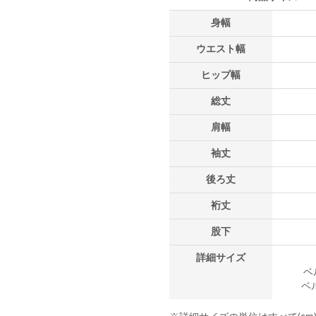
身幅
ウエスト幅
ヒップ幅
総丈
肩幅
袖丈
後ろ丈
裄丈
股下
詳細サイズ
ベ
ベル