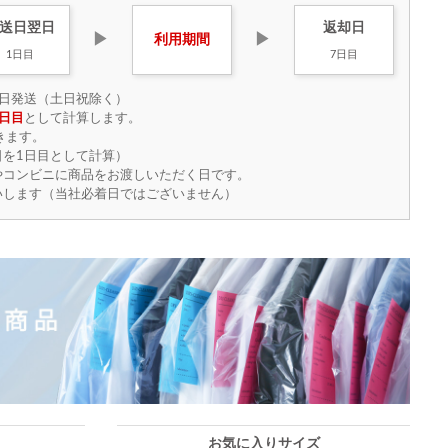
送日
翌日
返却日
▶
▶
利用
期間
1日目
7日目
日発送（土日祝除く）
日目
として計算します。
きます。
を1日目として計算）
やコンビニに商品をお渡しいただく日です。
いします（当社必着日ではございません）
お気に入りサイズ