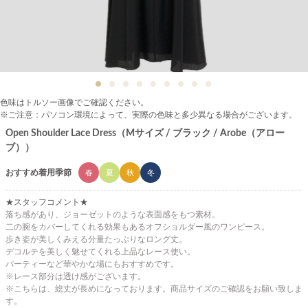
色味はトルソー画像でご確認ください。
※ご注意：パソコン環境によって、実際の色味と多少異なる場合がございます。
Open Shoulder Lace Dress（Mサイズ / ブラック / Arobe（アロー
ブ））
おすすめ着用季節
春
夏
秋
冬
★スタッフコメント★
落ち感があり、ジョーゼットのような表面感をもつ素材。
二の腕をカバーしてくれる効果もあるオフショルダー風のワンピース。
歩き姿が美しくみえる分量たっぷりなロング丈。
デコルテを美しく魅せてくれる上品なレース使い。
パーティーなど華やかな場にもおすすめです。
※レース部分は透け感がございます。
※こちらは、総丈が長めになっております。商品サイズのご確認をお願い致しま
す。