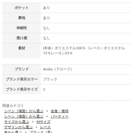
ポケット
あり
裏地
あり
伸縮性
なし
透け感
なし
素材
(本体）ポリエステル100％（レース）ポリエステル
75％レーヨン25％
ブランド
Arobe（アローブ）
ブランド表示カラー
ブラック
ブランド表示サイズ
2
関連カテゴリ
シーン（場面）から選ぶ
会食・接待
シーン（場面）から選ぶ
パーティー
サイズから選ぶ
Mサイズ
デザインから選ぶ
レース
色から選ぶ
ブラック（黒）