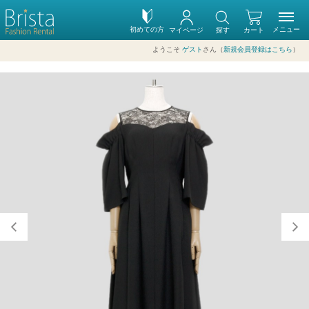
初めての方
メニュー
マイページ
探す
カート
ようこそ
ゲスト
さん（
新規会員登録はこちら
）