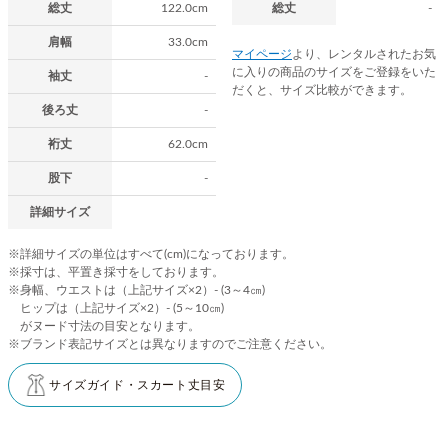
総丈
122.0cm
総丈
-
肩幅
33.0cm
マイページ
より、レンタルされたお気
に入りの商品のサイズをご登録をいた
袖丈
-
だくと、サイズ比較ができます。
後ろ丈
-
裄丈
62.0cm
股下
-
詳細サイズ
※詳細サイズの単位はすべて(cm)になっております。
※採寸は、平置き採寸をしております。
※身幅、ウエストは（上記サイズ×2）- (3～4㎝)
ヒップは（上記サイズ×2）- (5～10㎝)
がヌード寸法の目安となります。
※ブランド表記サイズとは異なりますのでご注意ください。
サイズガイド・スカート丈目安