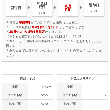
発送日
返却日
利用
翌日
▶
▶
▶
発送日
期間
7日目
1日目
＊営業日
午前9時
までの注文で即日発送（土日祝除く）
＊レンタル期間は
発送日翌日を1日目
として計算します。
＊
30日先までお届け日指定
ができます。
（※お届日指定の場合はお届け日を1日目として計算）
＊返却日は、お客様が運送会社やコンビニに商品をお渡しいただく
日です。
＊返却日までに引き渡しをお願いします（当社必着日ではございま
せん）
商品サイズ
お気に入りサイズ
身幅
40.0cm
身幅
-
ウエスト幅
37.0cm
ウエスト幅
-
ヒップ幅
45.0cm
ヒップ幅
-