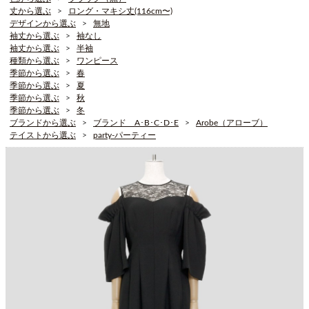
丈から選ぶ
ロング・マキシ丈(116cm〜)
デザインから選ぶ
無地
袖丈から選ぶ
袖なし
袖丈から選ぶ
半袖
種類から選ぶ
ワンピース
季節から選ぶ
春
季節から選ぶ
夏
季節から選ぶ
秋
季節から選ぶ
冬
ブランドから選ぶ
ブランド A･B･C･D･E
Arobe（アローブ）
テイストから選ぶ
party-パーティー