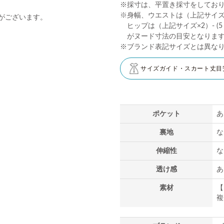
※採寸は、平置き採寸をしてお
※身幅、ウエストは（上記サイズ×2
がございます。
ヒップは（上記サイズ×2）- (5～
がヌード寸法の目安となりま
※ブランド表記サイズとは異な
サイズガイド・スカート丈目
ポケット
あ
裏地
な
伸縮性
な
透け感
あ
素材
【
複