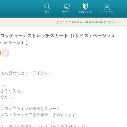
探す
カート
初めての方
マイページ
ようこそ
ゲスト
さん（
新規会員登録はこちら
）
コッティーナストレッチスカート（Lサイズ / ベージュｘ
（ミラ・ショーン））
冬
にもお勧めなセットアイテム。
ウス。
のような生地。
華やかに。
良いフレアラインが優美なスカート。
ウエストマークができ全体が引き締まります。
す。
せん。気になる場合はキャミソールをご利用下さい。