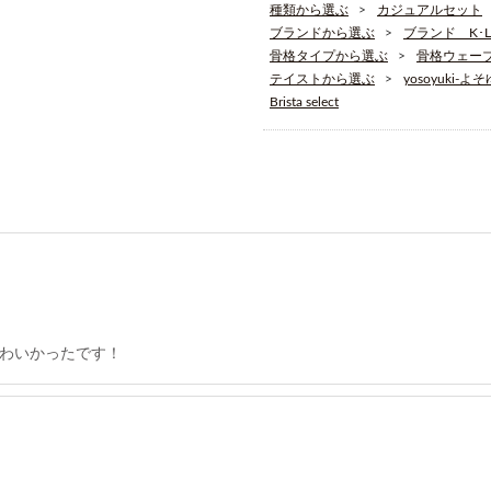
種類から選ぶ
カジュアルセット
ブランドから選ぶ
ブランド K･L
骨格タイプから選ぶ
骨格ウェー
テイストから選ぶ
yosoyuki-よ
Brista select
わいかったです！