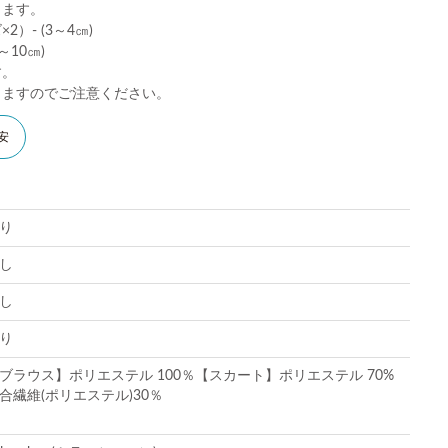
ります。
）- (3～4㎝)
10㎝)
す。
りますのでご注意ください。
安
り
し
し
り
ブラウス】ポリエステル 100％【スカート】ポリエステル 70%
合繊維(ポリエステル)30％