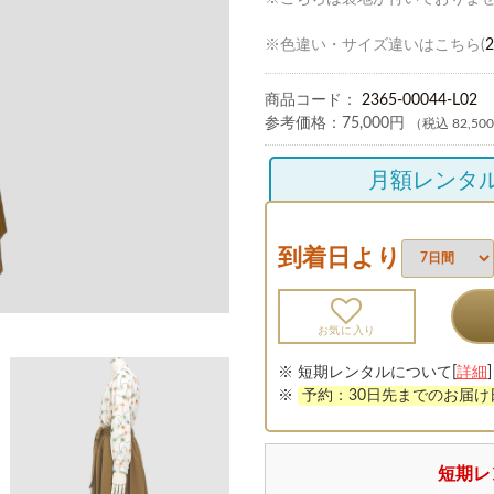
※色違い・サイズ違いはこちら(
2
商品コード：
2365-00044-L02
参考価格：
75,000円
（税込 82,50
月額レンタ
到着日より
お気に入り
※ 短期レンタルについて[
詳細
]
※
予約：30日先までのお届
短期レ