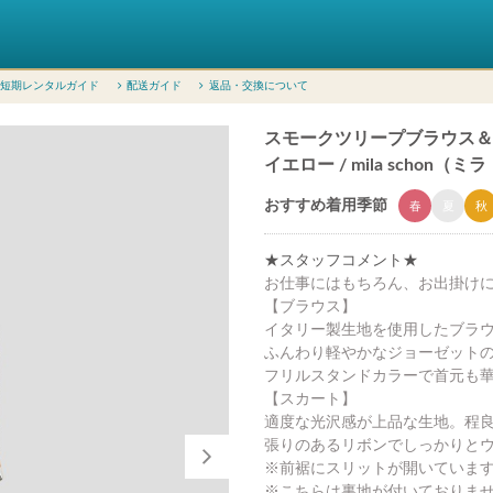
短期レンタルガイド
配送ガイド
返品・交換について
スモークツリープブラウス＆
イエロー / mila schon
おすすめ着用季節
春
夏
秋
★スタッフコメント★
お仕事にはもちろん、お出掛け
【ブラウス】
イタリー製生地を使用したブラ
ふんわり軽やかなジョーゼット
フリルスタンドカラーで首元も
【スカート】
適度な光沢感が上品な生地。程
張りのあるリボンでしっかりと
※前裾にスリットが開いていま
※こちらは裏地が付いておりま