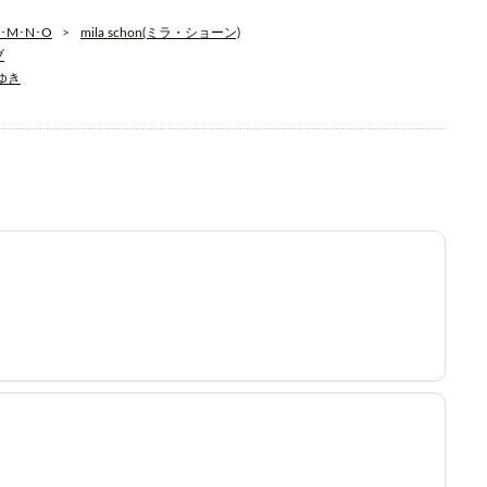
･M･N･O
mila schon(ミラ・ショーン)
ブ
そゆき