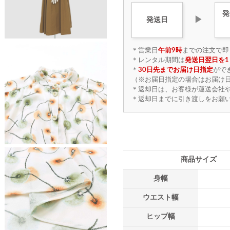
発
▶
発送日
＊営業日
午前9時
までの注文で即
＊レンタル期間は
発送日翌日を1
＊
30日先までお届け日指定
がで
（※お届日指定の場合はお届け日
＊返却日は、お客様が運送会社
＊返却日までに引き渡しをお願
商品サイズ
身幅
ウエスト幅
ヒップ幅