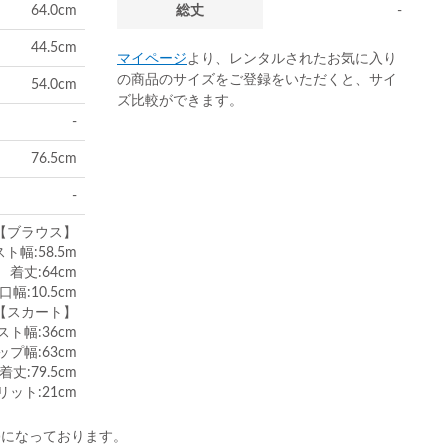
64.0cm
総丈
-
44.5cm
マイページ
より、レンタルされたお気に入り
の商品のサイズをご登録をいただくと、サイ
54.0cm
ズ比較ができます。
-
76.5cm
-
【ブラウス】
ト幅:58.5m
着丈:64cm
口幅:10.5cm
【スカート】
スト幅:36cm
ップ幅:63cm
着丈:79.5cm
リット:21cm
)になっております。