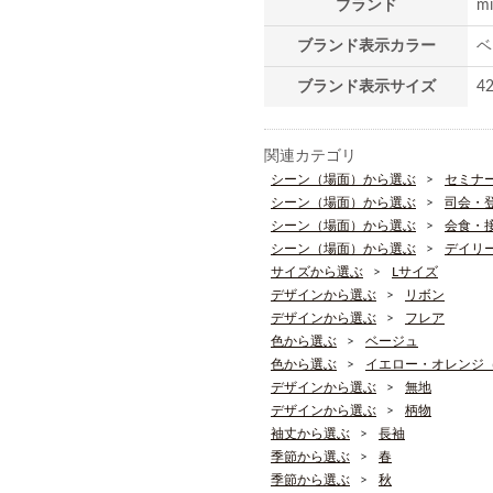
ブランド
m
ブランド表示カラー
ベ
ブランド表示サイズ
4
関連カテゴリ
シーン（場面）から選ぶ
セミナ
シーン（場面）から選ぶ
司会・
シーン（場面）から選ぶ
会食・
シーン（場面）から選ぶ
デイリ
サイズから選ぶ
Lサイズ
デザインから選ぶ
リボン
デザインから選ぶ
フレア
色から選ぶ
ベージュ
色から選ぶ
イエロー・オレンジ
デザインから選ぶ
無地
デザインから選ぶ
柄物
袖丈から選ぶ
長袖
季節から選ぶ
春
季節から選ぶ
秋