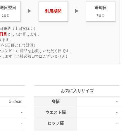
送日
翌日
返却日
▶
▶
利用
期間
1日目
7日目
日発送（土日祝除く）
日目
として計算します。
きます。
を1日目として計算）
やコンビニに商品をお渡しいただく日です。
いします（当社必着日ではございません）
お気に入りサイズ
55.5cm
身幅
-
-
ウエスト幅
-
-
ヒップ幅
-