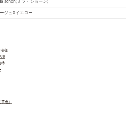
ila schon(ミラ・ショーン)
ージュXイエロー
2
ー参加
登壇
接待
ー
（黄色）