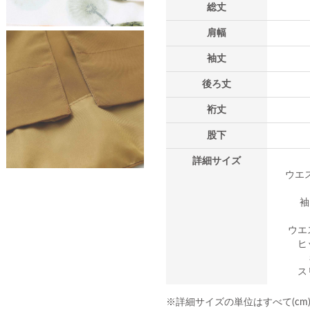
総丈
肩幅
袖丈
後ろ丈
裄丈
股下
詳細サイズ
ウエス
袖
ウエ
ヒ
ス
※詳細サイズの単位はすべて(cm