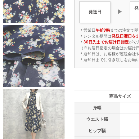
発
▶
発送日
＊営業日
午前9時
までの注文で即
＊レンタル期間は
発送日翌日を1
＊
30日先までお届け日指定
がで
（※お届日指定の場合はお届け日
＊返却日は、お客様が運送会社
＊返却日までに引き渡しをお願
商品サイズ
身幅
ウエスト幅
ヒップ幅