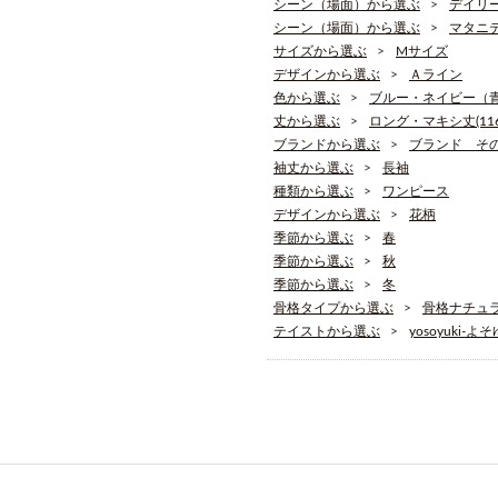
シーン（場面）から選ぶ
デイリ
シーン（場面）から選ぶ
マタニ
サイズから選ぶ
Mサイズ
デザインから選ぶ
Ａライン
色から選ぶ
ブルー・ネイビー（
丈から選ぶ
ロング・マキシ丈(116
ブランドから選ぶ
ブランド そ
袖丈から選ぶ
長袖
種類から選ぶ
ワンピース
デザインから選ぶ
花柄
季節から選ぶ
春
季節から選ぶ
秋
季節から選ぶ
冬
骨格タイプから選ぶ
骨格ナチュ
テイストから選ぶ
yosoyuki-よ