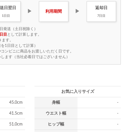
送日
翌日
返却日
▶
▶
利用
期間
1日目
7日目
日発送（土日祝除く）
日目
として計算します。
きます。
を1日目として計算）
やコンビニに商品をお渡しいただく日です。
いします（当社必着日ではございません）
お気に入りサイズ
45.0cm
身幅
-
41.5cm
ウエスト幅
-
51.0cm
ヒップ幅
-