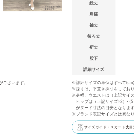
総丈
肩幅
袖丈
後ろ丈
裄丈
股下
詳細サイズ
※詳細サイズの単位はすべて(cm
がございます。
※採寸は、平置き採寸をしてお
※身幅、ウエストは（上記サイズ×2
ヒップは（上記サイズ×2）- (5～
がヌード寸法の目安となりま
※ブランド表記サイズとは異な
サイズガイド・スカート丈目