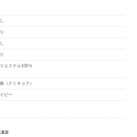
し
り
し
り
リエステル100％
曲（クミキョク）
イビー
ー参加