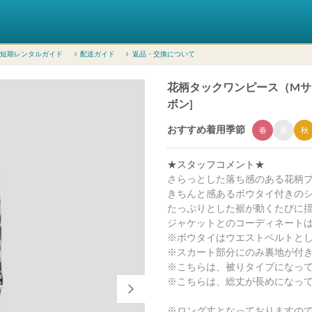
短期レンタルガイド
配送ガイド
返品・交換について
花柄タックワンピース（Mサイズ
ボン]
おすすめ着用季節
春
夏
秋
★スタッフコメント★
さらっとした落ち感のある花柄
きちんと感あるボウタイ付きの
たっぷりとした裾が動くたびに
ジャケットとのコーディネート
※ボウタイはウエストベルトと
※スカート部分にのみ裏地が付
※こちらは、被りタイプになっ
※こちらは、総丈が長めになっ
※ロング丈となっておりますの