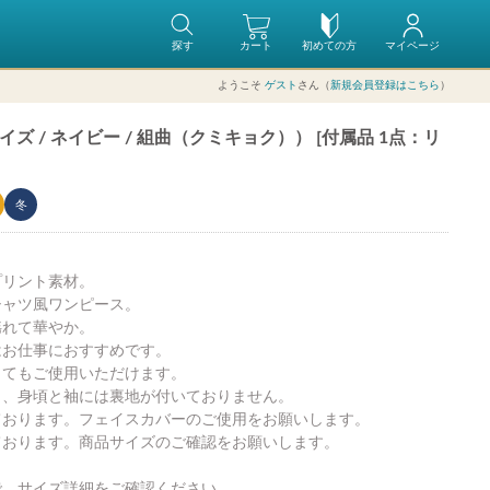
探す
カート
初めての方
マイページ
ようこそ
ゲスト
さん（
新規会員登録はこちら
）
 / ネイビー / 組曲（クミキョク）） [付属品 1点：リ
冬
プリント素材。
シャツ風ワンピース。
揺れて華やか。
はお仕事におすすめです。
してもご使用いただけます。
き、身頃と袖には裏地が付いておりません。
ております。フェイスカバーのご使用をお願いします。
ております。商品サイズのご確認をお願いします。
で、サイズ詳細をご確認ください。