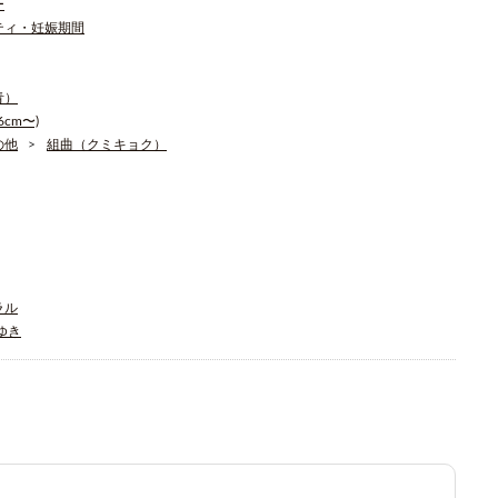
ー
ティ・妊娠期間
青）
cm〜)
の他
組曲（クミキョク）
ラル
そゆき