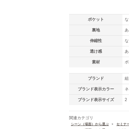
ポケット
な
裏地
あ
伸縮性
な
透け感
あ
素材
ポ
ブランド
組
ブランド表示カラー
ネ
ブランド表示サイズ
2
関連カテゴリ
シーン（場面）から選ぶ
セミナ