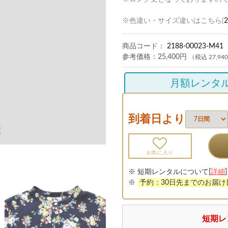
※色違い・サイズ違いはこちら(
2
商品コード：
2188-00023-M41
参考価格：
25,400円
（税込 27,94
月額レンタ
到着日より
お気に入り
※ 短期レンタルについて[
詳細
]
※
予約：30日先までのお届
短期レ