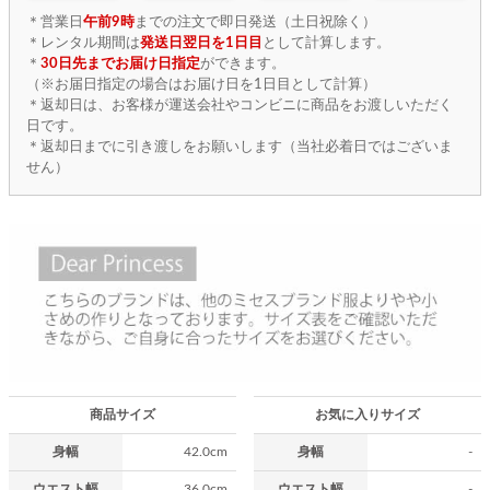
＊営業日
午前9時
までの注文で即日発送（土日祝除く）
＊レンタル期間は
発送日翌日を1日目
として計算します。
＊
30日先までお届け日指定
ができます。
（※お届日指定の場合はお届け日を1日目として計算）
＊返却日は、お客様が運送会社やコンビニに商品をお渡しいただく
日です。
＊返却日までに引き渡しをお願いします（当社必着日ではございま
せん）
商品サイズ
お気に入りサイズ
身幅
42.0cm
身幅
-
ウエスト幅
36.0cm
ウエスト幅
-