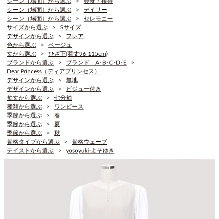
シーン（場面）から選ぶ
会食・接待
シーン（場面）から選ぶ
デイリー
シーン（場面）から選ぶ
セレモニー
サイズから選ぶ
Sサイズ
デザインから選ぶ
フレア
色から選ぶ
ベージュ
丈から選ぶ
ひざ下(着丈96-115cm)
ブランドから選ぶ
ブランド A･B･C･D･E
Dear Princess（ディアプリンセス）
デザインから選ぶ
無地
デザインから選ぶ
ビジュー付き
袖丈から選ぶ
七分袖
種類から選ぶ
ワンピース
季節から選ぶ
春
季節から選ぶ
夏
季節から選ぶ
秋
骨格タイプから選ぶ
骨格ウェーブ
テイストから選ぶ
yosoyuki-よそゆき