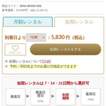
商品コード：
2056-00183-S02
参考価格：
23,000円
（税込 25,300 円）
月額レンタル
短期レンタル
5,830
到着日より
：
円（税込）
短期レンタルをする
お気に入り
※ 短期レンタルについて[
詳細
]
※
予約：30日先までのお届け日指定ができます
短期レンタルは 7・14・21日間から選択可
発送日
返却日
利用
翌日
▶
▶
▶
発送日
期間
7日目
1日目