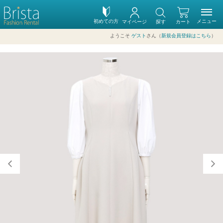
初めての方
メニュー
マイページ
探す
カート
ようこそ
ゲスト
さん（
新規会員登録はこちら
）