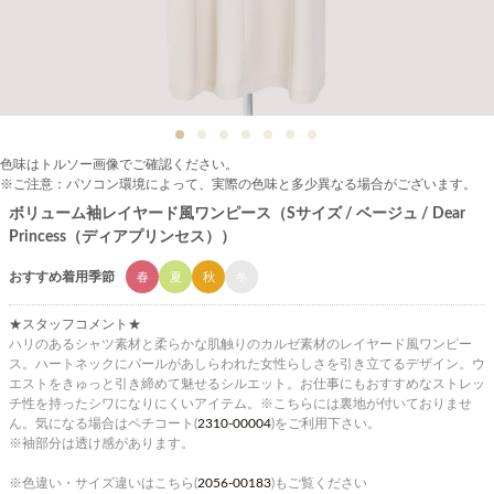
色味はトルソー画像でご確認ください。
※ご注意：パソコン環境によって、実際の色味と多少異なる場合がございます。
ボリューム袖レイヤード風ワンピース（Sサイズ / ベージュ / Dear
Princess（ディアプリンセス））
おすすめ着用季節
春
夏
秋
冬
★スタッフコメント★
ハリのあるシャツ素材と柔らかな肌触りのカルゼ素材のレイヤード風ワンピー
ス。ハートネックにパールがあしらわれた女性らしさを引き立てるデザイン。ウ
エストをきゅっと引き締めて魅せるシルエット。お仕事にもおすすめなストレッ
チ性を持ったシワになりにくいアイテム。※こちらには裏地が付いておりませ
ん。気になる場合はペチコート(
2310-00004
)をご利用下さい。
※袖部分は透け感があります。
※色違い・サイズ違いはこちら(
2056-00183
)もご覧ください