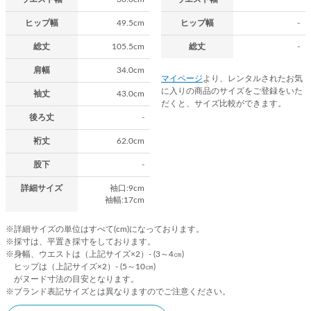
ヒップ幅
49.5cm
ヒップ幅
-
総丈
105.5cm
総丈
-
肩幅
34.0cm
マイページ
より、レンタルされたお気
に入りの商品のサイズをご登録をいた
袖丈
43.0cm
だくと、サイズ比較ができます。
後ろ丈
-
裄丈
62.0cm
股下
-
詳細サイズ
袖口:9cm
袖幅:17cm
※詳細サイズの単位はすべて(cm)になっております。
※採寸は、平置き採寸をしております。
※身幅、ウエストは（上記サイズ×2）- (3～4㎝)
ヒップは（上記サイズ×2）- (5～10㎝)
がヌード寸法の目安となります。
※ブランド表記サイズとは異なりますのでご注意ください。