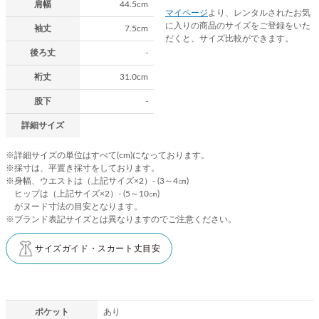
肩幅
44.5cm
マイページ
より、レンタルされたお気
に入りの商品のサイズをご登録をいた
袖丈
7.5cm
だくと、サイズ比較ができます。
後ろ丈
-
裄丈
31.0cm
股下
-
詳細サイズ
※詳細サイズの単位はすべて(cm)になっております。
※採寸は、平置き採寸をしております。
※身幅、ウエストは（上記サイズ×2）- (3～4㎝)
ヒップは（上記サイズ×2）- (5～10㎝)
がヌード寸法の目安となります。
※ブランド表記サイズとは異なりますのでご注意ください。
サイズガイド・スカート丈目安
ポケット
あり