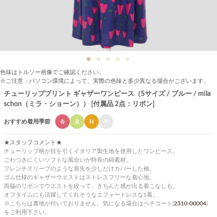
色味はトルソー画像でご確認ください。
※ご注意：パソコン環境によって、実際の色味と多少異なる場合がございます。
チューリッププリント ギャザーワンピース（Sサイズ / ブルー / mila
schon（ミラ・ショーン）） [付属品 2点：リボン]
おすすめ着用季節
春
夏
秋
冬
★スタッフコメント★
チューリップ柄が目を引くイタリア製生地を使用したワンピース。
ごわつきにくいソフトな風合いが特長の綿素材。
フレンチスリーブのような肩先を少しだけカバーした袖。
ゴム仕様のギャザーウエストはストレスフリーな着心地。
両脇のリボンでウエストを絞って、きちんと感が出る着こなしも。
オフタイムにも活躍してくれそうなエフォートレスな1着。
※こちらは裏地が付いておりません。気になる場合はペチコート(
2310-00004
)
をご利用下さい。