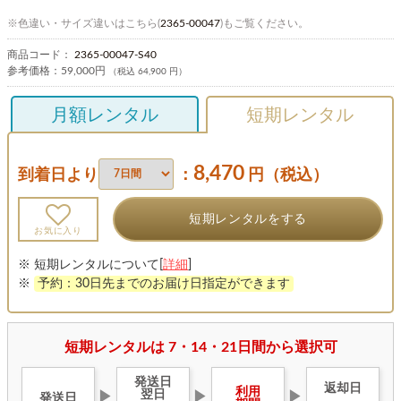
※色違い・サイズ違いはこちら(
2365-00047
)もご覧ください。
商品コード：
2365-00047-S40
参考価格：
59,000円
（税込 64,900 円）
月額レンタル
短期レンタル
8,470
到着日より
：
円（税込）
短期レンタルをする
お気に入り
※ 短期レンタルについて[
詳細
]
※
予約：30日先までのお届け日指定ができます
短期レンタルは 7・14・21日間から選択可
発送日
返却日
利用
翌日
▶
▶
▶
発送日