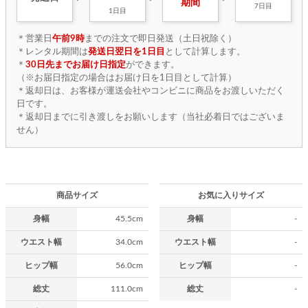
期間
7日目
1日目
＊営業日
午前9時
までの注文で即日発送（土日祝除く）
＊レンタル期間は
発送日翌日を1日目
として計算します。
＊
30日先までお届け日指定
ができます。
（※お届日指定の場合はお届け日を1日目として計算）
＊返却日は、お客様が運送会社やコンビニに商品をお渡しいただく
日です。
＊返却日までに引き渡しをお願いします（当社必着日ではございま
せん）
商品サイズ
お気に入りサイズ
身幅
45.5cm
身幅
-
ウエスト幅
34.0cm
ウエスト幅
-
ヒップ幅
56.0cm
ヒップ幅
-
総丈
111.0cm
総丈
-