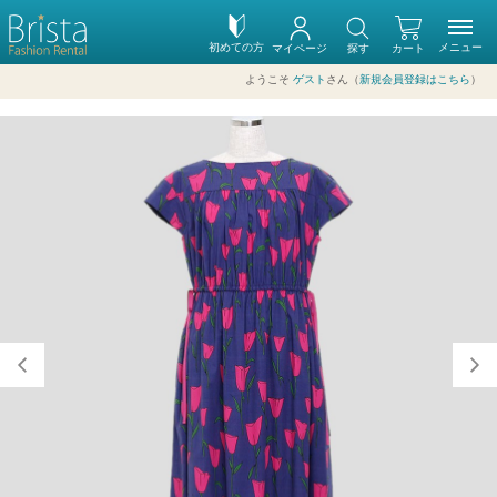
初めての方
メニュー
マイページ
探す
カート
ようこそ
ゲスト
さん（
新規会員登録はこちら
）