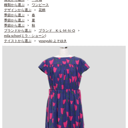
種類から選ぶ
ワンピース
デザインから選ぶ
花柄
季節から選ぶ
春
季節から選ぶ
夏
季節から選ぶ
秋
ブランドから選ぶ
ブランド K･L･M･N･O
mila schon(ミラ・ショーン)
テイストから選ぶ
yosoyuki-よそゆき