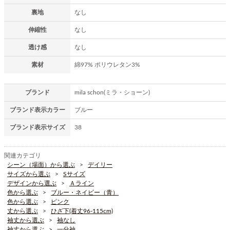
裏地
なし
伸縮性
なし
透け感
なし
素材
綿97% ポリウレタン3%
ブランド
mila schon(ミラ・ショーン)
ブランド表示カラー
ブルー
ブランド表示サイズ
38
関連カテゴリ
シーン（場面）から選ぶ
デイリー
サイズから選ぶ
Sサイズ
デザインから選ぶ
Ａライン
色から選ぶ
ブルー・ネイビー（青）
色から選ぶ
ピンク
丈から選ぶ
ひざ下(着丈96-115cm)
袖丈から選ぶ
袖なし
袖丈から選ぶ
一分袖