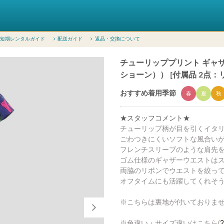
短期レンタルガイド
配送ガイド
返品・交換について
チューリッププリント ギャザーワ
ショーン）） [付属品 2点：
おすすめ着用季節
春
夏
秋
★スタッフコメント★
チューリップ柄が目を引くイタ
ごわつきにくいソフトな風合い
フレンチスリーブのような肩先
ゴム仕様のギャザーウエストは
両脇のリボンでウエストを絞っ
オフタイムにも活躍してくれそう
※こちらは裏地が付いておりませ
※色違い・サイズ違いはこちら(
2