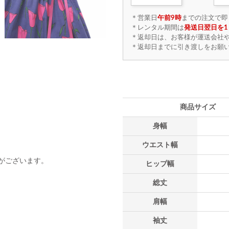
＊営業日
午前9時
までの注文で即
＊レンタル期間は
発送日翌日を1
＊返却日は、お客様が運送会社
＊返却日までに引き渡しをお願
商品サイズ
身幅
ウエスト幅
がございます。
ヒップ幅
総丈
肩幅
袖丈