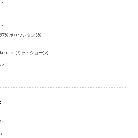
し
し
し
97% ポリウレタン3%
ila schon(ミラ・ショーン)
ルー
0
ー
青）
)