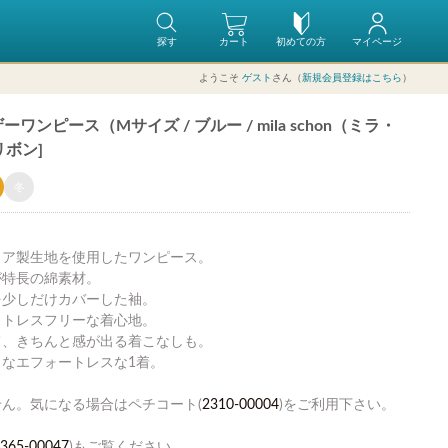
探す
カート
初めての方
マイページ
ようこそ
ゲスト
さん（
新規会員登録はこちら
）
ンピース（Mサイズ / ブルー / mila schon（ミラ・
リボン]
冬
リア製生地を使用したワンピース。
が特長の綿素材。
を少しだけカバーした袖。
ストレスフリーな着心地。
て、きちんと感が出る着こなしも。
なエフォートレスな1着。
ん。気になる場合はペチコート(
2310-00004
)をご利用下さい。
365-00047
)もご覧ください