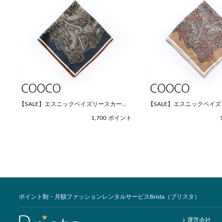
【SALE】エスニックペイズリースカーフ
【SALE】エスニックペイ
（Fサイズ / ネイビー / COOCO（クー
（Fサイズ / ベージュ / C
1,700 ポイント
コ））
コ））
ポイント制・月額ファッションレンタルサービスBrista（ブリスタ）
運営会社