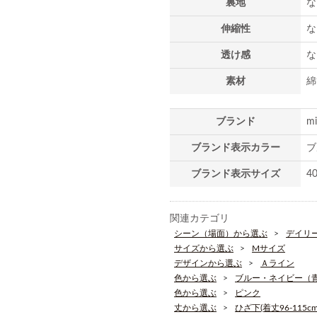
裏地
な
伸縮性
な
透け感
な
素材
綿
ブランド
m
ブランド表示カラー
ブ
ブランド表示サイズ
4
関連カテゴリ
シーン（場面）から選ぶ
デイリ
サイズから選ぶ
Mサイズ
デザインから選ぶ
Ａライン
色から選ぶ
ブルー・ネイビー（
色から選ぶ
ピンク
丈から選ぶ
ひざ下(着丈96-115cm