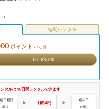
0 円）
ル
短期レンタル
000
ポイント
/ 1ヶ月
レンタル追加
ンタルは 30日間レンタルできます
送日
翌日
返却日
▶
▶
利用
期間
1日目
30日目