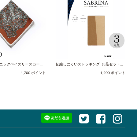
スニックペイズリースカーフ
伝線しにくいストッキング（3足セット）
レッド / COOCO（クー
（M-Lサイズ / ヌードベージュ /
1,700 ポイント
1,200 ポイント
SABRINA（サブリナ））