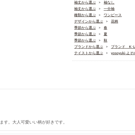
袖丈から選ぶ
袖なし
袖丈から選ぶ
一分袖
種類から選ぶ
ワンピース
デザインから選ぶ
花柄
季節から選ぶ
春
季節から選ぶ
夏
季節から選ぶ
秋
ブランドから選ぶ
ブランド K･L
テイストから選ぶ
yosoyuki-よ
ます。大人可愛いい柄が好きです。