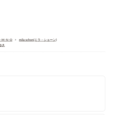
･M･N･O
mila schon(ミラ・ショーン)
そゆき