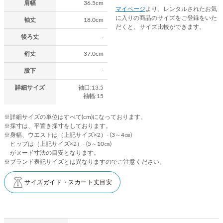
肩幅
36.5cm
マイページ
より、レンタルされたお気
に入りの商品のサイズをご登録をいた
袖丈
18.0cm
だくと、サイズ比較ができます。
後ろ丈
-
裄丈
37.0cm
股下
-
詳細サイズ
袖口:13.5
袖幅:15
※詳細サイズの単位はすべて(cm)になっております。
※採寸は、平置き採寸をしております。
※身幅、ウエストは（上記サイズ×2）- (3～4㎝)
ヒップは（上記サイズ×2）- (5～10㎝)
がヌード寸法の目安となります。
※ブランド表記サイズとは異なりますのでご注意ください。
サイズガイド・スカート丈目安