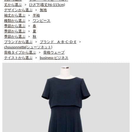
丈から選ぶ
ひざ下(着丈96-115cm)
デザインから選ぶ
無地
袖丈から選ぶ
半袖
種類から選ぶ
ワンピース
季節から選ぶ
春
季節から選ぶ
夏
季節から選ぶ
秋
ブランドから選ぶ
ブランド A･B･C･D･E
chousonnette(シューソネット)
骨格タイプから選ぶ
骨格ウェーブ
テイストから選ぶ
business-ビジネス