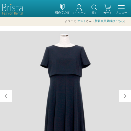
初めての方
メニュー
マイページ
探す
カート
ようこそ
ゲスト
さん（
新規会員登録はこちら
）