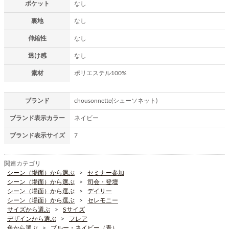
ポケット
なし
裏地
なし
伸縮性
なし
透け感
なし
素材
ポリエステル100%
ブランド
chousonnette(シューソネット)
ブランド表示カラー
ネイビー
ブランド表示サイズ
7
関連カテゴリ
シーン（場面）から選ぶ
セミナー参加
シーン（場面）から選ぶ
司会・登壇
シーン（場面）から選ぶ
デイリー
シーン（場面）から選ぶ
セレモニー
サイズから選ぶ
Sサイズ
デザインから選ぶ
フレア
色から選ぶ
ブルー・ネイビー（青）