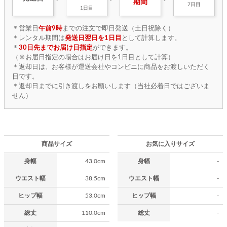
期間
7日目
1日目
＊営業日
午前9時
までの注文で即日発送（土日祝除く）
＊レンタル期間は
発送日翌日を1日目
として計算します。
＊
30日先までお届け日指定
ができます。
（※お届日指定の場合はお届け日を1日目として計算）
＊返却日は、お客様が運送会社やコンビニに商品をお渡しいただく
日です。
＊返却日までに引き渡しをお願いします（当社必着日ではございま
せん）
商品サイズ
お気に入りサイズ
身幅
43.0cm
身幅
-
ウエスト幅
38.5cm
ウエスト幅
-
ヒップ幅
53.0cm
ヒップ幅
-
総丈
110.0cm
総丈
-