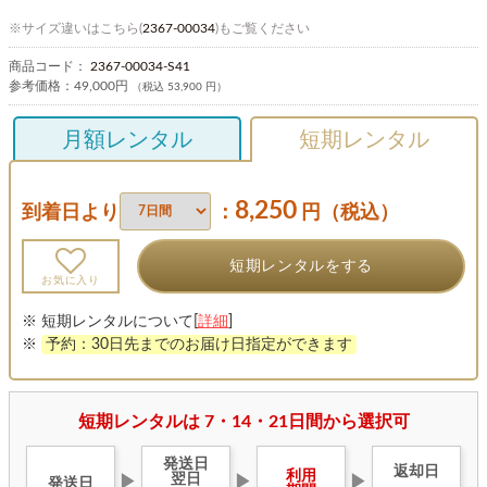
※サイズ違いはこちら(
2367-00034
)もご覧ください
商品コード：
2367-00034-S41
参考価格：
49,000円
（税込 53,900 円）
月額レンタル
短期レンタル
8,250
到着日より
：
円（税込）
短期レンタルをする
お気に入り
※ 短期レンタルについて[
詳細
]
※
予約：30日先までのお届け日指定ができます
短期レンタルは 7・14・21日間から選択可
発送日
返却日
利用
翌日
▶
▶
▶
発送日