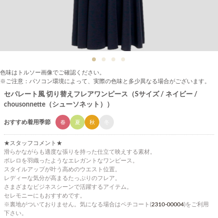
色味はトルソー画像でご確認ください。
※ご注意：パソコン環境によって、実際の色味と多少異なる場合がございます。
セパレート風 切り替えフレアワンピース（Sサイズ / ネイビー /
chousonnette（シューソネット））
おすすめ着用季節
春
夏
秋
冬
★スタッフコメント★
滑らかながらも適度な張りを持った仕立て映えする素材。
ボレロを羽織ったようなエレガントなワンピース。
スタイルアップが叶う高めのウエスト位置。
レディーな気分が高まるたっぷりのフレア。
さまざまなビジネスシーンで活躍するアイテム。
セレモニーにもおすすめです。
※裏地がついておりません。気になる場合はペチコート(
2310-00004
)をご利用
下さい。