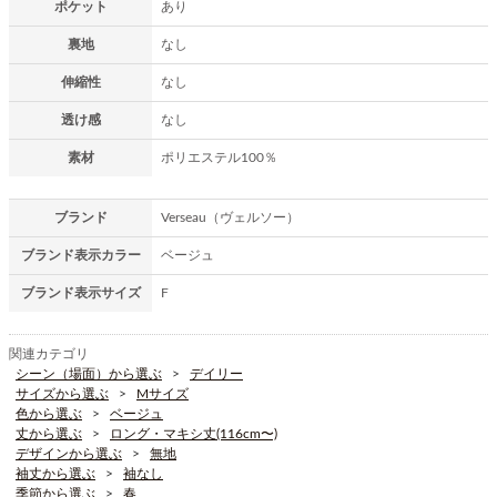
ポケット
あり
裏地
なし
伸縮性
なし
透け感
なし
素材
ポリエステル100％
ブランド
Verseau（ヴェルソー）
ブランド表示カラー
ベージュ
ブランド表示サイズ
F
関連カテゴリ
シーン（場面）から選ぶ
デイリー
サイズから選ぶ
Mサイズ
色から選ぶ
ベージュ
丈から選ぶ
ロング・マキシ丈(116cm〜)
デザインから選ぶ
無地
袖丈から選ぶ
袖なし
季節から選ぶ
春