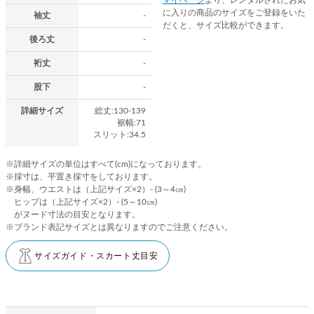
に入りの商品のサイズをご登録をいた
袖丈
-
だくと、サイズ比較ができます。
後ろ丈
-
裄丈
-
股下
-
詳細サイズ
総丈:130-139
裾幅:71
スリット:34.5
※詳細サイズの単位はすべて(cm)になっております。
※採寸は、平置き採寸をしております。
※身幅、ウエストは（上記サイズ×2）- (3～4㎝)
ヒップは（上記サイズ×2）- (5～10㎝)
がヌード寸法の目安となります。
※ブランド表記サイズとは異なりますのでご注意ください。
サイズガイド・スカート丈目安