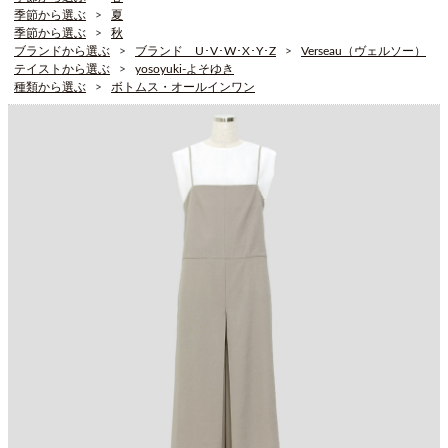
季節から選ぶ
夏
季節から選ぶ
秋
ブランドから選ぶ
ブランド U･V･W･X･Y･Z
Verseau（ヴェルソー）
テイストから選ぶ
yosoyuki-よそゆき
種類から選ぶ
ボトムス・オールインワン