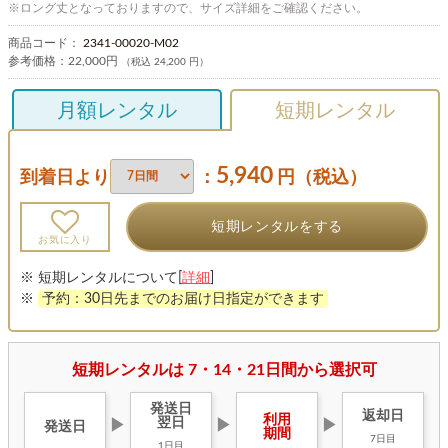
※ロング丈となっておりますので、サイズ詳細をご確認ください。
商品コード：
2341-00020-M02
参考価格：
22,000円
（税込 24,200 円）
月額レンタル
短期レンタル
5,940
到着日より
：
円（税込）
短期レンタルをする
お気に入り
※ 短期レンタルについて[
詳細
]
※
予約：30日先までのお届け日指定ができます
短期レンタルは 7・14・21日間から選択可
発送日
返却日
利用
翌日
▶
▶
▶
発送日
期間
7日目
1日目