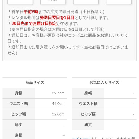
＊営業日
午前9時
までの注文で即日発送（土日祝除く）
＊レンタル期間は
発送日翌日を1日目
として計算します。
＊
30日先までお届け日指定
ができます。
（※お届日指定の場合はお届け日を1日目として計算）
＊返却日は、お客様が運送会社やコンビニに商品をお渡しいただく
日です。
＊返却日までに引き渡しをお願いします（当社必着日ではございま
せん）
商品サイズ
お気に入りサイズ
身幅
39.5cm
身幅
-
ウエスト幅
44.0cm
ウエスト幅
-
ヒップ幅
52.0cm
ヒップ幅
-
総丈
-
総丈
-
肩幅
-
マイページ
より、レンタルされたお気