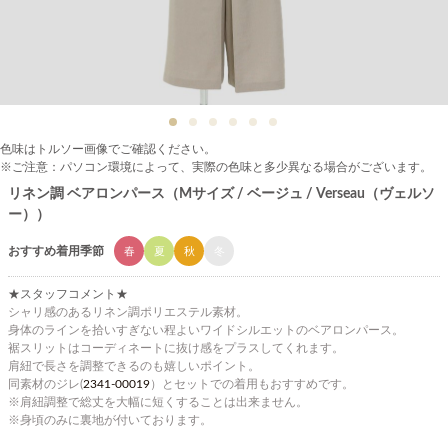
色味はトルソー画像でご確認ください。
※ご注意：パソコン環境によって、実際の色味と多少異なる場合がございます。
リネン調 ベアロンパース（Mサイズ / ベージュ / Verseau（ヴェルソ
ー））
おすすめ着用季節
春
夏
秋
冬
★スタッフコメント★
シャリ感のあるリネン調ポリエステル素材。
身体のラインを拾いすぎない程よいワイドシルエットのベアロンパース。
裾スリットはコーディネートに抜け感をプラスしてくれます。
肩紐で長さを調整できるのも嬉しいポイント。
同素材のジレ(
2341-00019
）とセットでの着用もおすすめです。
※肩紐調整で総丈を大幅に短くすることは出来ません。
※身頃のみに裏地が付いております。