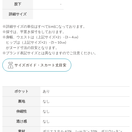
股下
-
詳細サイズ
※詳細サイズの単位はすべて(cm)になっております。
※採寸は、平置き採寸をしております。
※身幅、ウエストは（上記サイズ×2）- (3～4㎝)
ヒップは（上記サイズ×2）- (5～10㎝)
がヌード寸法の目安となります。
※ブランド表記サイズとは異なりますのでご注意ください。
サイズガイド・スカート丈目安
ポケット
あり
裏地
なし
伸縮性
なし
透け感
なし
素材
ポリエステル 62% レーヨン 33% ポリウレタン