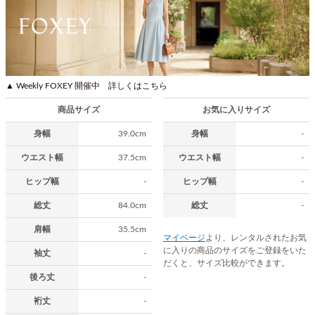
▲ Weekly FOXEY 開催中 詳しくはこちら
商品サイズ
お気に入りサイズ
身幅
39.0cm
身幅
-
ウエスト幅
37.5cm
ウエスト幅
-
ヒップ幅
-
ヒップ幅
-
総丈
84.0cm
総丈
-
肩幅
35.5cm
マイページ
より、レンタルされたお気
に入りの商品のサイズをご登録をいた
袖丈
-
だくと、サイズ比較ができます。
後ろ丈
-
裄丈
-