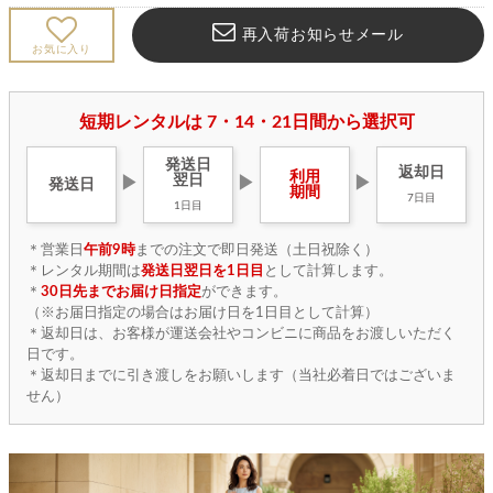
再入荷お知らせメール
お気に入り
短期レンタルは 7・14・21日間から選択可
発送日
返却日
利用
翌日
▶
▶
▶
発送日
期間
7日目
1日目
＊営業日
午前9時
までの注文で即日発送（土日祝除く）
＊レンタル期間は
発送日翌日を1日目
として計算します。
＊
30日先までお届け日指定
ができます。
（※お届日指定の場合はお届け日を1日目として計算）
＊返却日は、お客様が運送会社やコンビニに商品をお渡しいただく
日です。
＊返却日までに引き渡しをお願いします（当社必着日ではございま
せん）