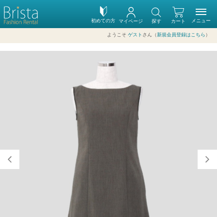
初めての方
メニュー
マイページ
探す
カート
ようこそ
ゲスト
さん（
新規会員登録はこちら
）