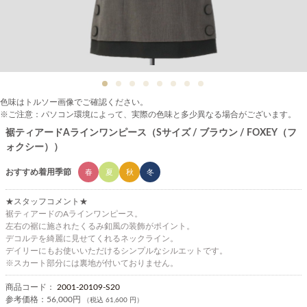
色味はトルソー画像でご確認ください。
※ご注意：パソコン環境によって、実際の色味と多少異なる場合がございます。
裾ティアードAラインワンピース（Sサイズ / ブラウン / FOXEY（フ
ォクシー））
おすすめ着用季節
春
夏
秋
冬
★スタッフコメント★
裾ティアードのAラインワンピース。
左右の裾に施されたくるみ釦風の装飾がポイント。
デコルテを綺麗に見せてくれるネックライン。
デイリーにもお使いいただけるシンプルなシルエットです。
※スカート部分には裏地が付いておりません。
商品コード：
2001-20109-S20
参考価格：
56,000円
（税込 61,600 円）