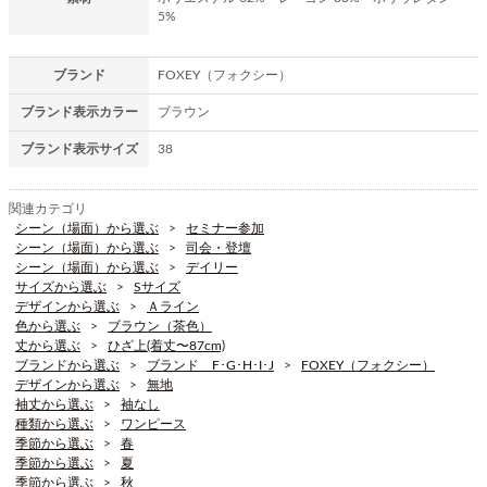
5%
ブランド
FOXEY（フォクシー）
ブランド表示カラー
ブラウン
ブランド表示サイズ
38
関連カテゴリ
シーン（場面）から選ぶ
セミナー参加
シーン（場面）から選ぶ
司会・登壇
シーン（場面）から選ぶ
デイリー
サイズから選ぶ
Sサイズ
デザインから選ぶ
Ａライン
色から選ぶ
ブラウン（茶色）
丈から選ぶ
ひざ上(着丈〜87cm)
ブランドから選ぶ
ブランド F･G･H･I･J
FOXEY（フォクシー）
デザインから選ぶ
無地
袖丈から選ぶ
袖なし
種類から選ぶ
ワンピース
季節から選ぶ
春
季節から選ぶ
夏
季節から選ぶ
秋