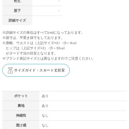
裄丈
-
股下
-
詳細サイズ
※詳細サイズの単位はすべて(cm)になっております。
※採寸は、平置き採寸をしております。
※身幅、ウエストは（上記サイズ×2）- (3～4㎝)
ヒップは（上記サイズ×2）- (5～10㎝)
がヌード寸法の目安となります。
※ブランド表記サイズとは異なりますのでご注意ください。
サイズガイド・スカート丈目安
ポケット
あり
裏地
あり
伸縮性
なし
透け感
なし