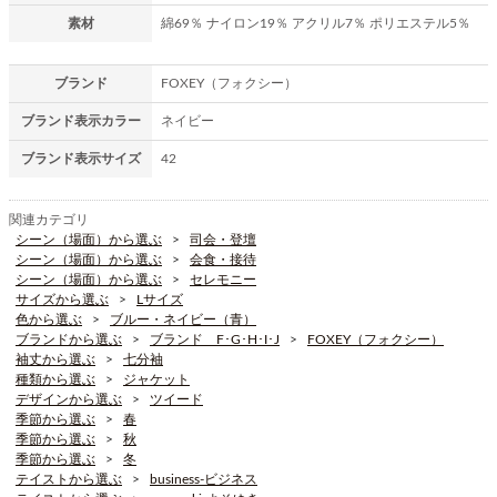
素材
綿69％ ナイロン19％ アクリル7％ ポリエステル5％
ブランド
FOXEY（フォクシー）
ブランド表示カラー
ネイビー
ブランド表示サイズ
42
関連カテゴリ
シーン（場面）から選ぶ
司会・登壇
シーン（場面）から選ぶ
会食・接待
シーン（場面）から選ぶ
セレモニー
サイズから選ぶ
Lサイズ
色から選ぶ
ブルー・ネイビー（青）
ブランドから選ぶ
ブランド F･G･H･I･J
FOXEY（フォクシー）
袖丈から選ぶ
七分袖
種類から選ぶ
ジャケット
デザインから選ぶ
ツイード
季節から選ぶ
春
季節から選ぶ
秋
季節から選ぶ
冬
テイストから選ぶ
business-ビジネス