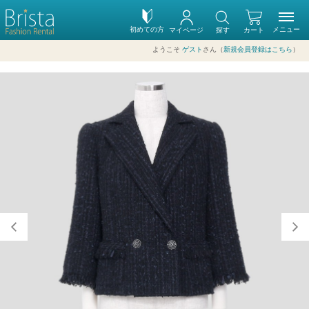
初めての方
メニュー
マイページ
探す
カート
ようこそ
ゲスト
さん（
新規会員登録はこちら
）