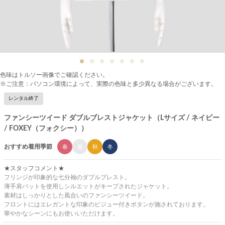
色味はトルソー画像でご確認ください。
※ご注意：パソコン環境によって、実際の色味と多少異なる場合がございます。
レンタル終了
ファンシーツイード ダブルブレストジャケット（Lサイズ / ネイビー
/ FOXEY（フォクシー））
おすすめ着用季節
春
夏
秋
冬
★スタッフコメント★
フリンジが印象的な七分袖のダブルブレスト。
薄手肩パットを使用しシルエットがキープされたジャケット。
素材はしっかりとした風合いのファンシーツイード。
フロントにはエレガントな印象のビジュー付きボタンが施されております。
華やかなシーンにもお使いいただけます。