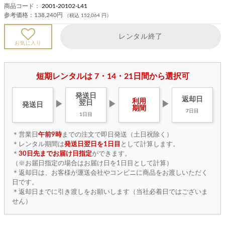
商品コード：
2001-20102-L41
参考価格：
138,240円
（税込 152,064 円）
レンタル終了
お気に入り
短期レンタルは 7・14・21日間から選択可
発送日
返却日
利用
翌日
▶
▶
▶
発送日
期間
7日目
1日目
＊営業日
午前9時
までの注文で即日発送（土日祝除く）
＊レンタル期間は
発送日翌日を1日目
として計算します。
＊
30日先までお届け日指定
ができます。
（※お届日指定の場合はお届け日を1日目として計算）
＊返却日は、お客様が運送会社やコンビニに商品をお渡しいただく
日です。
＊返却日までに引き渡しをお願いします（当社必着日ではございま
せん）