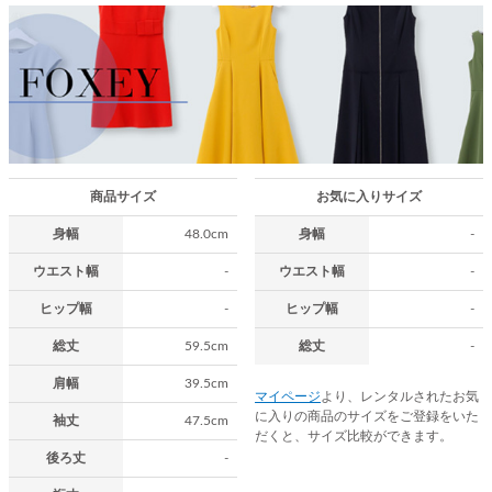
商品サイズ
お気に入りサイズ
身幅
48.0cm
身幅
-
ウエスト幅
-
ウエスト幅
-
ヒップ幅
-
ヒップ幅
-
総丈
59.5cm
総丈
-
肩幅
39.5cm
マイページ
より、レンタルされたお気
に入りの商品のサイズをご登録をいた
袖丈
47.5cm
だくと、サイズ比較ができます。
後ろ丈
-