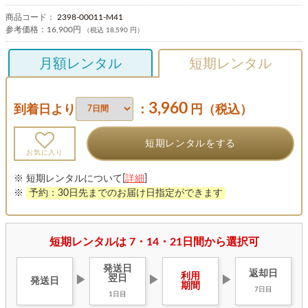
商品コード：
2398-00011-M41
参考価格：
16,900円
（税込 18,590 円）
月額レンタル
短期レンタル
3,960
到着日より
：
円（税込）
短期レンタルをする
お気に入り
※ 短期レンタルについて[
詳細
]
※
予約：30日先までのお届け日指定ができます
短期レンタルは 7・14・21日間から選択可
発送日
返却日
利用
翌日
▶
▶
▶
発送日
期間
7日目
1日目