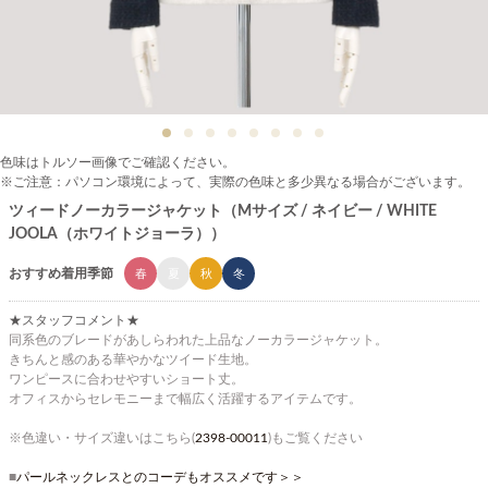
色味はトルソー画像でご確認ください。
※ご注意：パソコン環境によって、実際の色味と多少異なる場合がございます。
ツィードノーカラージャケット（Mサイズ / ネイビー / WHITE
JOOLA（ホワイトジョーラ））
おすすめ着用季節
春
夏
秋
冬
★スタッフコメント★
同系色のブレードがあしらわれた上品なノーカラージャケット。
きちんと感のある華やかなツイード生地。
ワンピースに合わせやすいショート丈。
オフィスからセレモニーまで幅広く活躍するアイテムです。
※色違い・サイズ違いはこちら(
2398-00011
)もご覧ください
■
パールネックレスとのコーデもオススメです＞＞