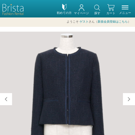
初めての方
メニュー
マイページ
探す
カート
ようこそ
ゲスト
さん（
新規会員登録はこちら
）