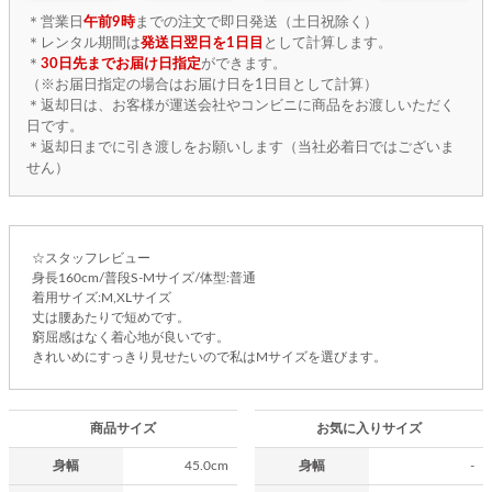
＊営業日
午前9時
までの注文で即日発送（土日祝除く）
＊レンタル期間は
発送日翌日を1日目
として計算します。
＊
30日先までお届け日指定
ができます。
（※お届日指定の場合はお届け日を1日目として計算）
＊返却日は、お客様が運送会社やコンビニに商品をお渡しいただく
日です。
＊返却日までに引き渡しをお願いします（当社必着日ではございま
せん）
☆スタッフレビュー
身長160cm/普段S-Mサイズ/体型:普通
着用サイズ:M,XLサイズ
丈は腰あたりで短めです。
窮屈感はなく着心地が良いです。
きれいめにすっきり見せたいので私はMサイズを選びます。
商品サイズ
お気に入りサイズ
身幅
45.0cm
身幅
-