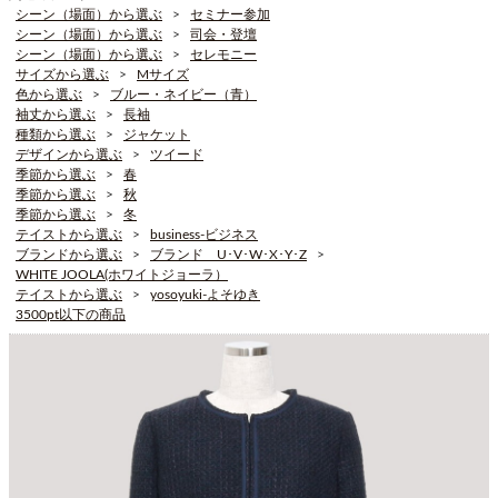
シーン（場面）から選ぶ
セミナー参加
シーン（場面）から選ぶ
司会・登壇
シーン（場面）から選ぶ
セレモニー
サイズから選ぶ
Mサイズ
色から選ぶ
ブルー・ネイビー（青）
袖丈から選ぶ
長袖
種類から選ぶ
ジャケット
デザインから選ぶ
ツイード
季節から選ぶ
春
季節から選ぶ
秋
季節から選ぶ
冬
テイストから選ぶ
business-ビジネス
ブランドから選ぶ
ブランド U･V･W･X･Y･Z
WHITE JOOLA(ホワイトジョーラ）
テイストから選ぶ
yosoyuki-よそゆき
3500pt以下の商品