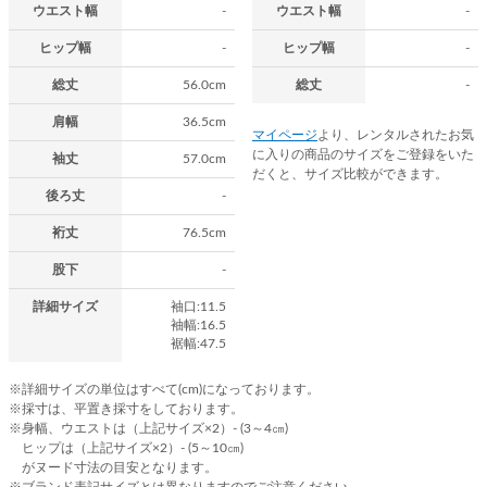
ウエスト幅
-
ウエスト幅
-
ヒップ幅
-
ヒップ幅
-
総丈
56.0cm
総丈
-
肩幅
36.5cm
マイページ
より、レンタルされたお気
に入りの商品のサイズをご登録をいた
袖丈
57.0cm
だくと、サイズ比較ができます。
後ろ丈
-
裄丈
76.5cm
股下
-
詳細サイズ
袖口:11.5
袖幅:16.5
裾幅:47.5
※詳細サイズの単位はすべて(cm)になっております。
※採寸は、平置き採寸をしております。
※身幅、ウエストは（上記サイズ×2）- (3～4㎝)
ヒップは（上記サイズ×2）- (5～10㎝)
がヌード寸法の目安となります。
※ブランド表記サイズとは異なりますのでご注意ください。