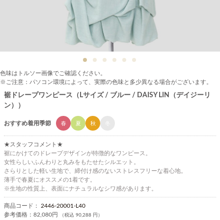
色味はトルソー画像でご確認ください。
※ご注意：パソコン環境によって、実際の色味と多少異なる場合がございます。
裾ドレープワンピース（Lサイズ / ブルー / DAISY LIN（デイジーリ
ン））
おすすめ着用季節
春
夏
秋
冬
★スタッフコメント★
裾にかけてのドレープデザインが特徴的なワンピース。
女性らしいふんわりと丸みをもたせたシルエット。
さらりとした軽い生地で、締付け感のないストレスフリーな着心地。
薄手で春夏にオススメの1着です。
※生地の性質上、表面にナチュラルなシワ感があります。
商品コード：
2446-20001-L40
参考価格：
82,080円
（税込 90,288 円）