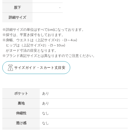
股下
-
詳細サイズ
※詳細サイズの単位はすべて(cm)になっております。
※採寸は、平置き採寸をしております。
※身幅、ウエストは（上記サイズ×2）- (3～4㎝)
ヒップは（上記サイズ×2）- (5～10㎝)
がヌード寸法の目安となります。
※ブランド表記サイズとは異なりますのでご注意ください。
サイズガイド・スカート丈目安
ポケット
あり
裏地
あり
伸縮性
なし
透け感
なし