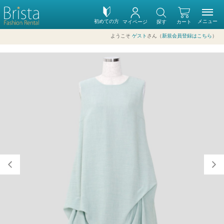
初めての方
メニュー
マイページ
探す
カート
ようこそ
ゲスト
さん（
新規会員登録はこちら
）