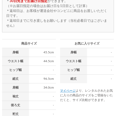
＊
30日先までお届け日指定
ができます。
（※お届日指定の場合はお届け日を1日目として計算）
＊返却日は、お客様が運送会社やコンビニに商品をお渡しいただく
日です。
＊返却日までに引き渡しをお願いします（当社必着日ではございま
せん）
商品サイズ
お気に入りサイズ
身幅
45.5cm
身幅
-
ウエスト幅
44.5cm
ウエスト幅
-
ヒップ幅
-
ヒップ幅
-
総丈
96.5cm
総丈
-
肩幅
34.0cm
マイページ
より、レンタルされたお気
に入りの商品のサイズをご登録をいた
袖丈
-
だくと、サイズ比較ができます。
後ろ丈
-
裄丈
-