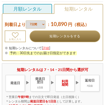
月額レンタル
短期レンタル
10,890
到着日より
：
円（税込）
短期レンタルをする
お気に入り
※ 短期レンタルについて[
詳細
]
※
予約：30日先までのお届け日指定ができます
短期レンタルは 7・14・21日間から選択可
発送日
返却日
利用
翌日
▶
▶
▶
発送日
期間
7日目
1日目
＊営業日
午前9時
までの注文で即日発送（土日祝除く）
＊レンタル期間は
発送日翌日を1日目
として計算します。