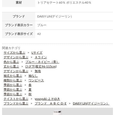
素材
トリアセテート60％ ポリエステル40％
ブランド
DAISY LIN(デイジーリン）
ブランド表示カラー
ブルー
ブランド表示サイズ
42
関連カテゴリ
サイズから選ぶ
Lサイズ
デザインから選ぶ
Ａライン
色から選ぶ
ブルー・ネイビー（青）
丈から選ぶ
ひざ下(着丈96-115cm)
デザインから選ぶ
無地
袖丈から選ぶ
袖なし
種類から選ぶ
ワンピース
季節から選ぶ
春
季節から選ぶ
夏
季節から選ぶ
秋
テイストから選ぶ
yosoyuki-よそゆき
ブランドから選ぶ
ブランド A･B･C･D･E
DAISY LIN(デイジーリン）