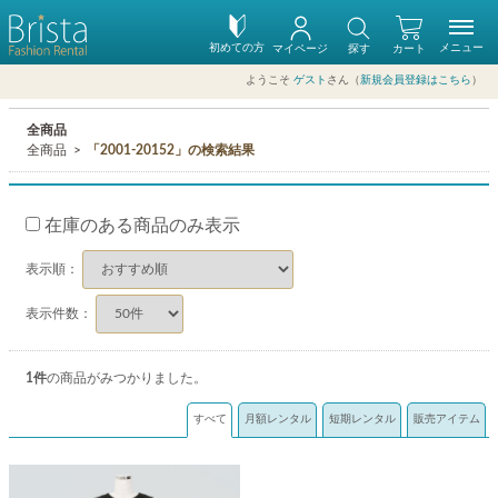
初めての方
メニュー
マイページ
探す
カート
ようこそ
ゲスト
さん（
新規会員登録はこちら
）
全商品
全商品
「2001-20152」の検索結果
在庫のある商品のみ表示
表示順：
表示件数：
1
件
の商品がみつかりました。
すべて
月額レンタル
短期レンタル
販売アイテム