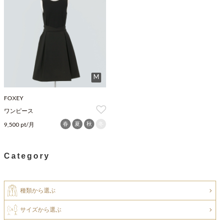
M
FOXEY
ワンピース
春
夏
秋
冬
9,500 pt/月
Category
種類から選ぶ
サイズから選ぶ