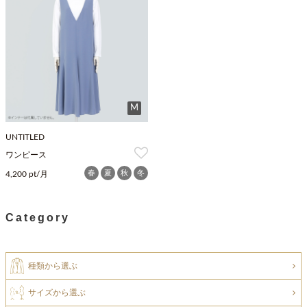
M
UNTITLED
ワンピース
春
夏
秋
冬
4,200 pt/月
Category
種類から選ぶ
サイズから選ぶ