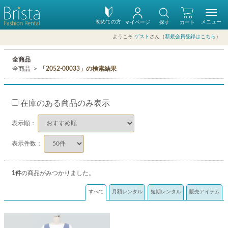
初めての方
メニュー
マイページ
探す
カート
ようこそ
ゲスト
さん（
新規会員登録はこちら
）
全商品
全商品
「2052-00033」の検索結果
在庫のある商品のみ表示
表示順：
表示件数：
1
件
の商品がみつかりました。
すべて
月額レンタル
短期レンタル
販売アイテム