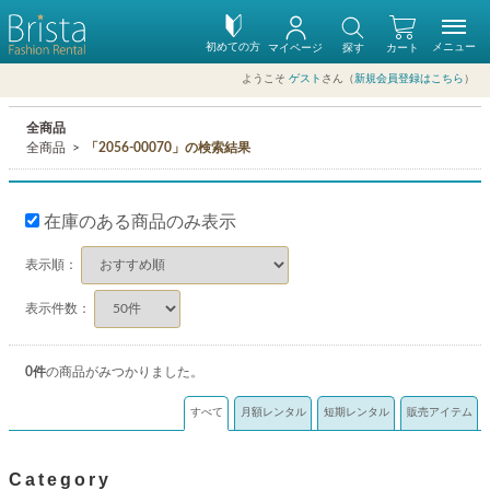
初めての方
メニュー
マイページ
探す
カート
ようこそ
ゲスト
さん（
新規会員登録はこちら
）
全商品
全商品
「2056-00070」の検索結果
在庫のある商品のみ表示
表示順：
表示件数：
0
件
の商品がみつかりました。
すべて
月額レンタル
短期レンタル
販売アイテム
Category