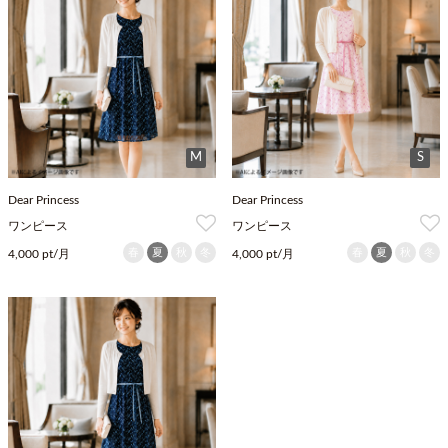
M
S
Dear Princess
Dear Princess
ワンピース
ワンピース
春
夏
秋
冬
春
夏
秋
冬
4,000 pt/月
4,000 pt/月