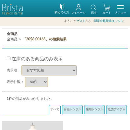
初めての方
メニュー
マイページ
探す
カート
ようこそ
ゲスト
さん（
新規会員登録はこちら
）
全商品
全商品
「2056-00168」の検索結果
在庫のある商品のみ表示
表示順：
表示件数：
1
件
の商品がみつかりました。
すべて
月額レンタル
短期レンタル
販売アイテム