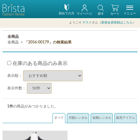
初めての方
メニュー
マイページ
探す
カート
ようこそ
ゲスト
さん（
新規会員登録はこちら
）
全商品
全商品
「2056-00179」の検索結果
在庫のある商品のみ表示
表示順：
表示件数：
1
件
の商品がみつかりました。
すべて
月額レンタル
短期レンタル
販売アイテム