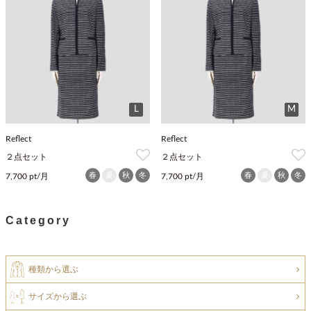
L
M
Reflect
Reflect
２点セット
２点セット
春
夏
秋
冬
春
夏
秋
冬
7,700 pt/月
7,700 pt/月
Category
種類から選ぶ
サイズから選ぶ