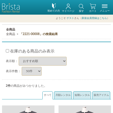
初めての方
メニュー
マイページ
探す
カート
ようこそ
ゲスト
さん（
新規会員登録はこちら
）
全商品
全商品
「2221-00008」の検索結果
在庫のある商品のみ表示
表示順：
表示件数：
2
件
の商品がみつかりました。
すべて
月額レンタル
短期レンタル
販売アイテム