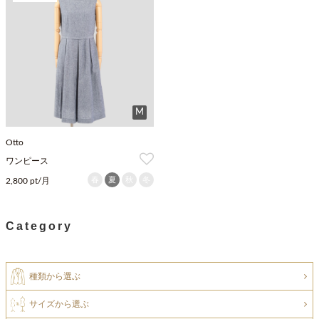
M
Otto
ワンピース
春
夏
秋
冬
2,800 pt/月
Category
種類から選ぶ
サイズから選ぶ