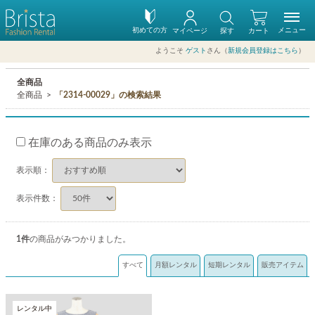
初めての方
メニュー
マイページ
探す
カート
ようこそ
ゲスト
さん（
新規会員登録はこちら
）
全商品
全商品
「2314-00029」の検索結果
在庫のある商品のみ表示
表示順：
表示件数：
1
件
の商品がみつかりました。
すべて
月額レンタル
短期レンタル
販売アイテム
レンタル中