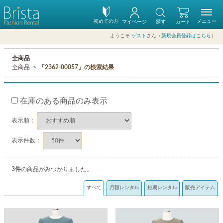
初めての方
メニュー
マイページ
探す
カート
ようこそ
ゲスト
さん（
新規会員登録はこちら
）
全商品
全商品
「2362-00057」の検索結果
在庫のある商品のみ表示
表示順：
表示件数：
3
件
の商品がみつかりました。
すべて
月額レンタル
短期レンタル
販売アイテム