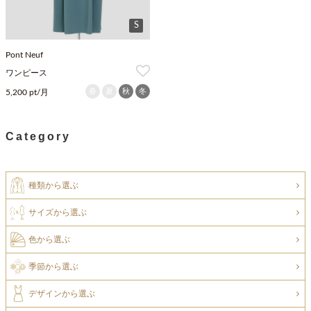
S
Pont Neuf
ワンピース
春
夏
秋
冬
5,200 pt/月
Category
種類から選ぶ
サイズから選ぶ
色から選ぶ
季節から選ぶ
デザインから選ぶ