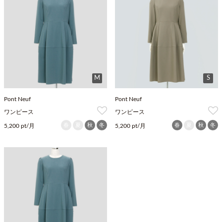
M
S
Pont Neuf
Pont Neuf
ワンピース
ワンピース
春
夏
秋
冬
春
夏
秋
冬
5,200 pt/月
5,200 pt/月