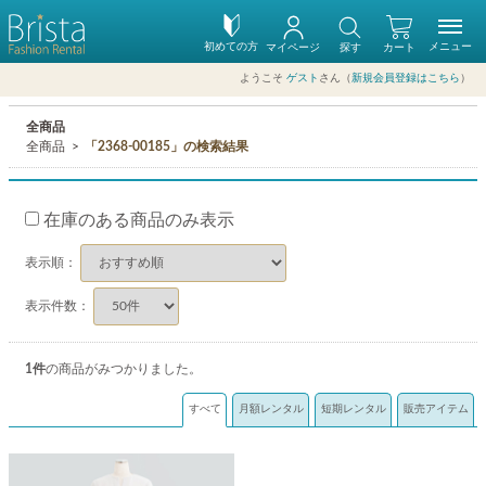
初めての方
メニュー
マイページ
探す
カート
ようこそ
ゲスト
さん（
新規会員登録はこちら
）
全商品
全商品
「2368-00185」の検索結果
在庫のある商品のみ表示
表示順：
表示件数：
1
件
の商品がみつかりました。
すべて
月額レンタル
短期レンタル
販売アイテム