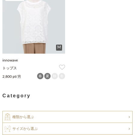
M
innowave
トップス
春
夏
秋
冬
2,800 pt/月
Category
種類から選ぶ
サイズから選ぶ