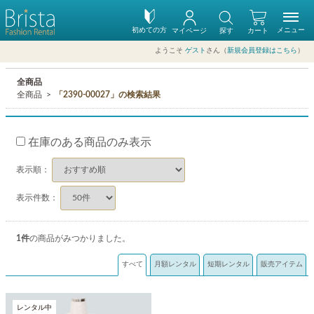
初めての方
メニュー
マイページ
探す
カート
ようこそ
ゲスト
さん（
新規会員登録はこちら
）
全商品
全商品
「2390-00027」の検索結果
在庫のある商品のみ表示
表示順：
表示件数：
1
件
の商品がみつかりました。
すべて
月額レンタル
短期レンタル
販売アイテム
レンタル中