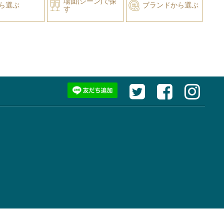
場面(シーン)で探
ら選ぶ
ブランドから選ぶ
す