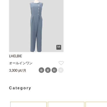
M
LHELBIE
オールインワン
春
夏
秋
冬
3,300 pt/月
Category