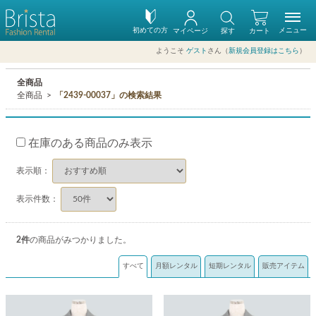
初めての方
メニュー
マイページ
探す
カート
ようこそ
ゲスト
さん（
新規会員登録はこちら
）
全商品
全商品
「2439-00037」の検索結果
在庫のある商品のみ表示
表示順：
表示件数：
2
件
の商品がみつかりました。
すべて
月額レンタル
短期レンタル
販売アイテム