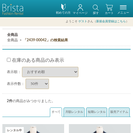
初めての方
メニュー
マイページ
探す
カート
ようこそ
ゲスト
さん（
新規会員登録はこちら
）
全商品
全商品
「2439-00042」の検索結果
在庫のある商品のみ表示
表示順：
表示件数：
2
件
の商品がみつかりました。
すべて
月額レンタル
短期レンタル
販売アイテム
レンタル中