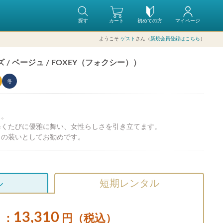
探す
カート
初めての方
マイページ
ようこそ
ゲスト
さん（
新規会員登録はこちら
）
/ ベージュ / FOXEY（フォクシー））
冬
ス。
歩くたびに優雅に舞い、女性らしさを引き立てます。
日の装いとしてお勧めです。
ル
短期レンタル
13,310
：
円（税込）