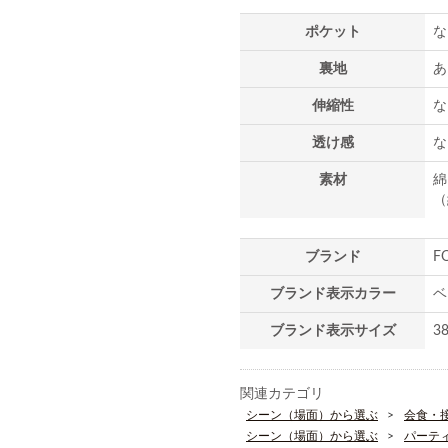
ポケット
な
裏地
あ
伸縮性
な
透け感
な
素材
綿
（
ブランド
F
ブランド表示カラー
ベ
ブランド表示サイズ
3
関連カテゴリ
シーン（場面）から選ぶ
会食・
シーン（場面）から選ぶ
パーテ