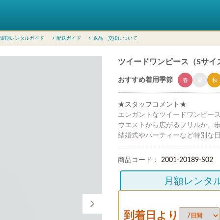
短期レンタルガイド
配送ガイド
返品・交換について
ツイードワンピース（Sサイズ 
おすすめ着用季節
春
夏
秋
★スタッフコメント★
エレガントなツイードワンピー
ウエストから広がるフリルが、
結婚式やパーティーなど特別な
商品コード：
2001-20189-S02
月額レンタ
到着日より