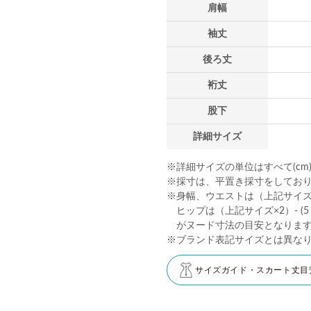
肩幅
袖丈
後ろ丈
裄丈
股下
詳細サイズ
※詳細サイズの単位はすべて(cm
※採寸は、平置き採寸をしてお
※身幅、ウエストは（上記サイズ×2
ヒップは（上記サイズ×2）- (5～
がヌード寸法の目安となりま
※ブランド表記サイズとは異な
サイズガイド・スカート丈目