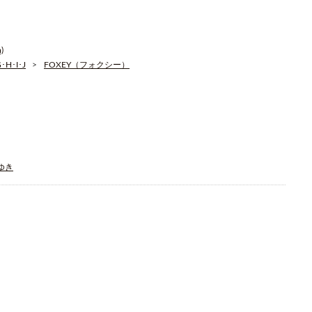
)
H･I･J
FOXEY（フォクシー）
そゆき