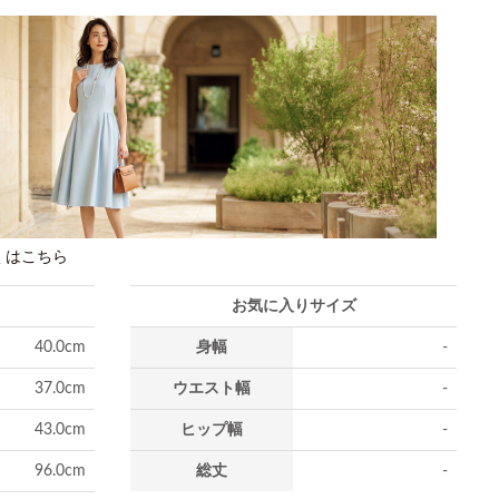
しくはこちら
お気に入りサイズ
40.0cm
身幅
-
37.0cm
ウエスト幅
-
43.0cm
ヒップ幅
-
96.0cm
総丈
-