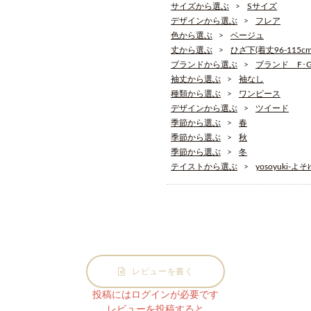
サイズから選ぶ
Sサイズ
デザインから選ぶ
フレア
色から選ぶ
ベージュ
丈から選ぶ
ひざ下(着丈96-115cm
ブランドから選ぶ
ブランド F･G･
袖丈から選ぶ
袖なし
種類から選ぶ
ワンピース
デザインから選ぶ
ツイード
季節から選ぶ
春
季節から選ぶ
秋
季節から選ぶ
冬
テイストから選ぶ
yosoyuki-よ
レビューを書く
投稿にはログインが必要です
レビューを投稿すると