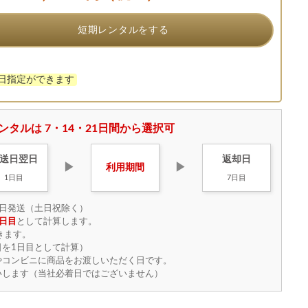
短期レンタルをする
け日指定ができます
ンタルは 7・14・21日間から選択可
送日
翌日
返却日
▶
▶
利用
期間
1日目
7日目
日発送（土日祝除く）
日目
として計算します。
きます。
を1日目として計算）
やコンビニに商品をお渡しいただく日です。
いします（当社必着日ではございません）