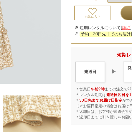
お気に入り
※ 短期レンタルについて[
詳細
]
※
予約：30日先までのお届
短期レ
発
▶
発送日
＊営業日
午前9時
までの注文で即
＊レンタル期間は
発送日翌日を1
＊
30日先までお届け日指定
がで
（※お届日指定の場合はお届け日
＊返却日は、お客様が運送会社
＊返却日までに引き渡しをお願