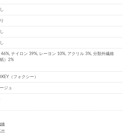
し
り
し
し
 46%, ナイロン 39%, レーヨン 10%, アクリル 3%, 分類外繊維
紙）2%
OXEY（フォクシー）
ージュ
8
接待
ィー