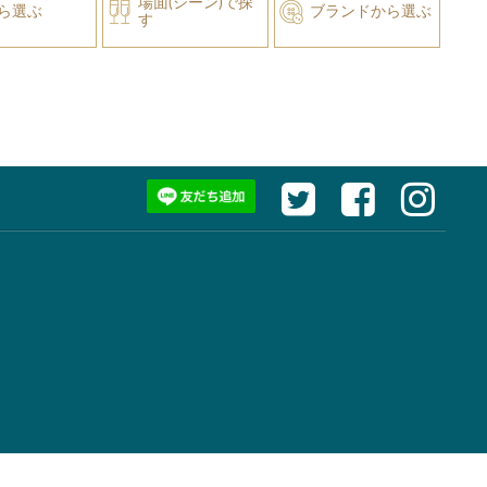
場面(シーン)で探
ら選ぶ
ブランドから選ぶ
す