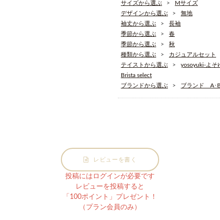
サイズから選ぶ
Mサイズ
デザインから選ぶ
無地
袖丈から選ぶ
長袖
季節から選ぶ
春
季節から選ぶ
秋
種類から選ぶ
カジュアルセット
テイストから選ぶ
yosoyuki-よ
Brista select
ブランドから選ぶ
ブランド A･B･
レビューを書く
投稿にはログインが必要です
レビューを投稿すると
「100ポイント」プレゼント！
（プラン会員のみ）