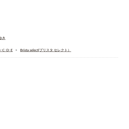
そゆき
C･D･E
Brista select(ブリスタ セレクト）