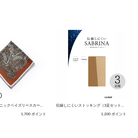
スニックペイズリースカーフ
伝線しにくいストッキング（3足セット）
レッド / COOCO（クー
（M-Lサイズ / ヌードベージュ /
1,700 ポイント
1,200 ポイント
SABRINA（サブリナ））