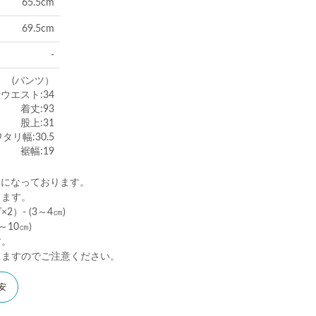
65.5cm
69.5cm
-
(パンツ）
ウエスト:34
着丈:93
股上:31
タリ幅:30.5
裾幅:19
)になっております。
ります。
）- (3～4㎝)
10㎝)
す。
りますのでご注意ください。
安