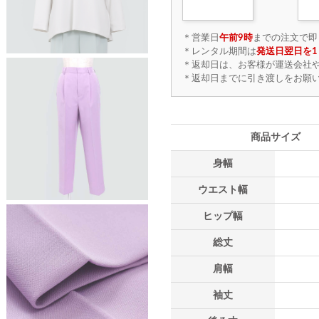
＊営業日
午前9時
までの注文で即
＊レンタル期間は
発送日翌日を1
＊返却日は、お客様が運送会社
＊返却日までに引き渡しをお願
商品サイズ
身幅
ウエスト幅
ヒップ幅
総丈
肩幅
袖丈