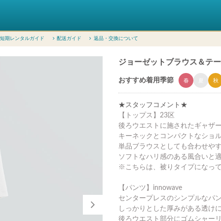
短期レンタルガイド
配送ガイド
返品・交換について
ジョーゼットブラウス＆テーパ
おすすめ着用季節
春
夏
秋
★スタッフコメント★
【トップス】23区
後ろウエストに施されたギャザ
キーネックとコンパクトなショ
単品ブラウスとしても合わせや
ソフトなハリ感のある風合いと
※こちらは、被りタイプになっ
【パンツ】innowave
センタープレスのシンプルなパ
しっかりとした厚みがある透け
後ろウエスト部分にゴムシャー