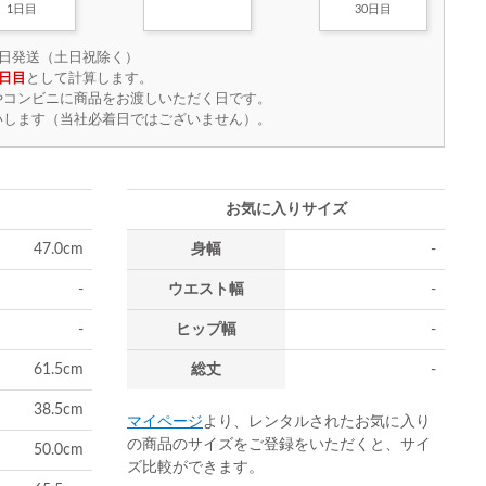
1日目
30日目
日発送（土日祝除く）
日目
として計算します。
やコンビニに商品をお渡しいただく日です。
いします（当社必着日ではございません）。
お気に入りサイズ
47.0cm
身幅
-
-
ウエスト幅
-
-
ヒップ幅
-
61.5cm
総丈
-
38.5cm
マイページ
より、レンタルされたお気に入り
の商品のサイズをご登録をいただくと、サイ
50.0cm
ズ比較ができます。