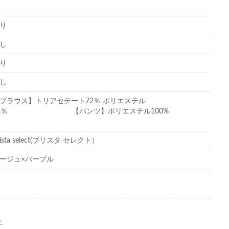
り
し
り
し
ブラウス】トリアセテート72％ ポリエステル
28％ 【パンツ】ポリエステル100%
rista select(ブリスタ セレクト）
ージュ×パープル
ー