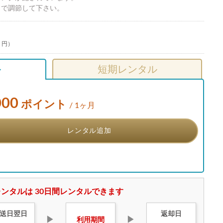
トで調節して下さい。
9 円）
ル
短期レンタル
000
ポイント
/ 1ヶ月
レンタル追加
ンタルは 30日間レンタルできます
送日
翌日
返却日
▶
▶
利用
期間