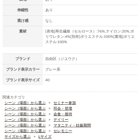
伸縮性
あり
透け感
なし
素材
[表地]再生繊維（セルロース）:76%,ナイロン:20%,ポ
リウレタン:4%[別布]ポリエステル:100%[裏地]ポリエ
ステル:100%
ブランド
自由区（ジユウク）
ブランド表示カラー
グレー系
ブランド表示サイズ
40
関連カテゴリ
シーン（場面）から選ぶ
セミナー参加
シーン（場面）から選ぶ
司会・登壇
シーン（場面）から選ぶ
会食・接待
シーン（場面）から選ぶ
デイリー
シーン（場面）から選ぶ
マタニティ・妊娠期間
シーン（場面）から選ぶ
セレモニー
サイズから選ぶ
Lサイズ