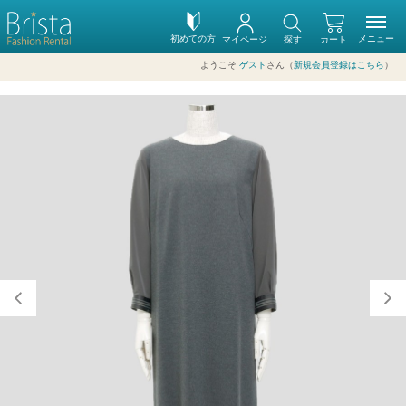
初めての方
メニュー
マイページ
探す
カート
ようこそ
ゲスト
さん（
新規会員登録はこちら
）