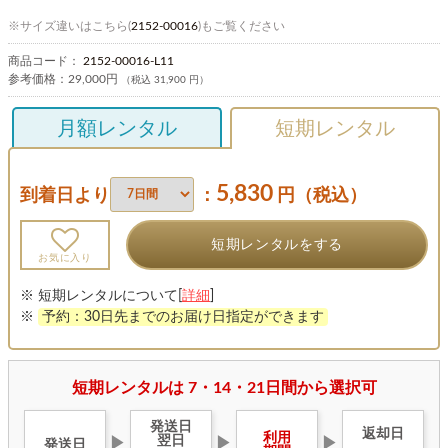
※サイズ違いはこちら(
2152-00016
)もご覧ください
商品コード：
2152-00016-L11
参考価格：
29,000円
（税込 31,900 円）
月額レンタル
短期レンタル
5,830
到着日より
：
円（税込）
短期レンタルをする
お気に入り
※ 短期レンタルについて[
詳細
]
※
予約：30日先までのお届け日指定ができます
短期レンタルは 7・14・21日間から選択可
発送日
返却日
利用
翌日
▶
▶
▶
発送日