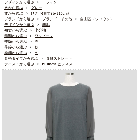
デザインから選ぶ
Ｉライン
色から選ぶ
グレー
丈から選ぶ
ひざ下(着丈96-115cm)
ブランドから選ぶ
ブランド その他
自由区（ジユウク）
デザインから選ぶ
無地
袖丈から選ぶ
七分袖
種類から選ぶ
ワンピース
季節から選ぶ
春
季節から選ぶ
秋
季節から選ぶ
冬
骨格タイプから選ぶ
骨格ストレート
テイストから選ぶ
business-ビジネス