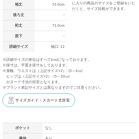
に入りの商品のサイズをご登録をいた
袖丈
51.0cm
だくと、サイズ比較ができます。
後ろ丈
-
裄丈
71.0cm
股下
-
詳細サイズ
袖口: 12
※詳細サイズの単位はすべて(cm)になっております。
※採寸は、平置き採寸をしております。
※身幅、ウエストは（上記サイズ×2）- (3～4㎝)
ヒップは（上記サイズ×2）- (5～10㎝)
がヌード寸法の目安となります。
※ブランド表記サイズとは異なりますのでご注意ください。
サイズガイド・スカート丈目安
ポケット
なし
裏地
あり