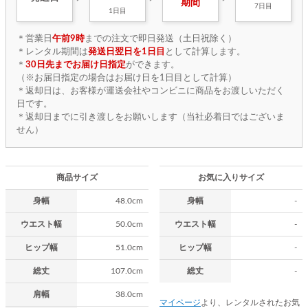
期間
7日目
1日目
＊営業日
午前9時
までの注文で即日発送（土日祝除く）
＊レンタル期間は
発送日翌日を1日目
として計算します。
＊
30日先までお届け日指定
ができます。
（※お届日指定の場合はお届け日を1日目として計算）
＊返却日は、お客様が運送会社やコンビニに商品をお渡しいただく
日です。
＊返却日までに引き渡しをお願いします（当社必着日ではございま
せん）
商品サイズ
お気に入りサイズ
身幅
48.0cm
身幅
-
ウエスト幅
50.0cm
ウエスト幅
-
ヒップ幅
51.0cm
ヒップ幅
-
総丈
107.0cm
総丈
-
肩幅
38.0cm
マイページ
より、レンタルされたお気