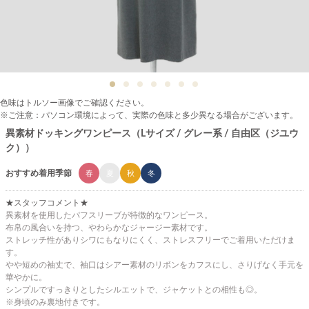
色味はトルソー画像でご確認ください。
※ご注意：パソコン環境によって、実際の色味と多少異なる場合がございます。
異素材ドッキングワンピース（Lサイズ / グレー系 / 自由区（ジユウ
ク））
おすすめ着用季節
春
夏
秋
冬
★スタッフコメント★
異素材を使用したパフスリーブが特徴的なワンピース。
布帛の風合いを持つ、やわらかなジャージー素材です。
ストレッチ性がありシワにもなりにくく、ストレスフリーでご着用いただけま
す。
やや短めの袖丈で、袖口はシアー素材のリボンをカフスにし、さりげなく手元を
華やかに。
シンプルですっきりとしたシルエットで、ジャケットとの相性も◎。
※身頃のみ裏地付きです。