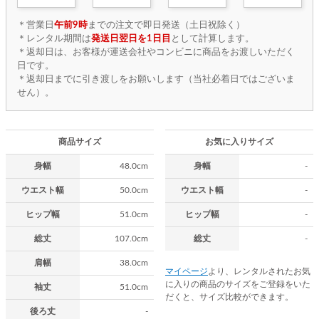
＊営業日
午前9時
までの注文で即日発送（土日祝除く）
＊レンタル期間は
発送日翌日を1日目
として計算します。
＊返却日は、お客様が運送会社やコンビニに商品をお渡しいただく
日です。
＊返却日までに引き渡しをお願いします（当社必着日ではございま
せん）。
商品サイズ
お気に入りサイズ
身幅
48.0cm
身幅
-
ウエスト幅
50.0cm
ウエスト幅
-
ヒップ幅
51.0cm
ヒップ幅
-
総丈
107.0cm
総丈
-
肩幅
38.0cm
マイページ
より、レンタルされたお気
に入りの商品のサイズをご登録をいた
袖丈
51.0cm
だくと、サイズ比較ができます。
後ろ丈
-