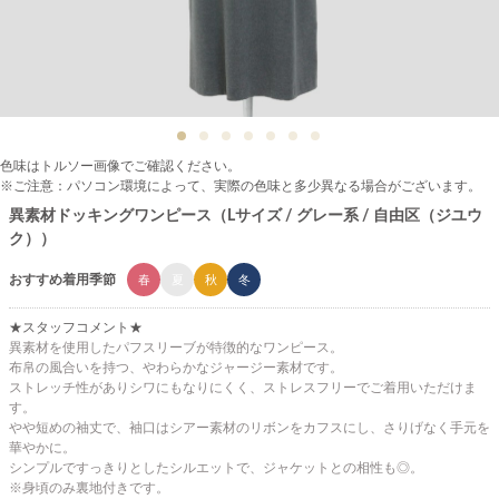
色味はトルソー画像でご確認ください。
※ご注意：パソコン環境によって、実際の色味と多少異なる場合がございます。
異素材ドッキングワンピース（Lサイズ / グレー系 / 自由区（ジユウ
ク））
おすすめ着用季節
春
夏
秋
冬
★スタッフコメント★
異素材を使用したパフスリーブが特徴的なワンピース。
布帛の風合いを持つ、やわらかなジャージー素材です。
ストレッチ性がありシワにもなりにくく、ストレスフリーでご着用いただけま
す。
やや短めの袖丈で、袖口はシアー素材のリボンをカフスにし、さりげなく手元を
華やかに。
シンプルですっきりとしたシルエットで、ジャケットとの相性も◎。
※身頃のみ裏地付きです。