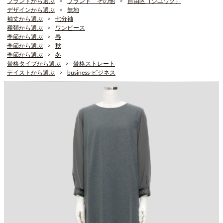
ブランドから選ぶ
ブランド その他
自由区（ジユウク）
デザインから選ぶ
無地
袖丈から選ぶ
七分袖
種類から選ぶ
ワンピース
季節から選ぶ
春
季節から選ぶ
秋
季節から選ぶ
冬
骨格タイプから選ぶ
骨格ストレート
テイストから選ぶ
business-ビジネス