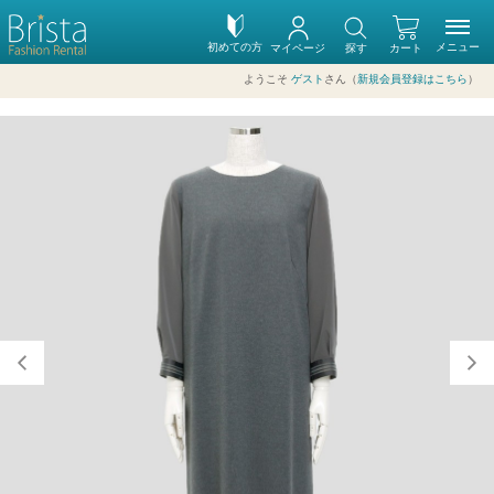
初めての方
メニュー
マイページ
探す
カート
ようこそ
ゲスト
さん（
新規会員登録はこちら
）