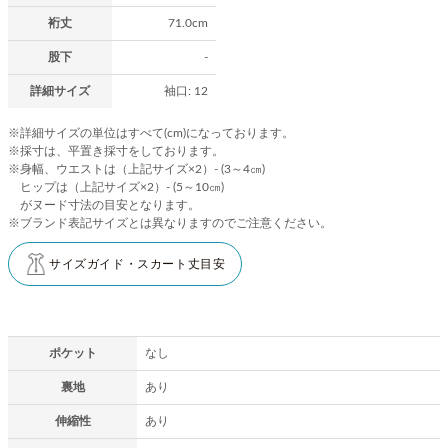
裄丈
71.0cm
股下
-
詳細サイズ
袖口: 12
※詳細サイズの単位はすべて(cm)になっております。
※採寸は、平置き採寸をしております。
※身幅、ウエストは（上記サイズ×2）- (3～4㎝)
ヒップは（上記サイズ×2）- (5～10㎝)
がヌード寸法の目安となります。
※ブランド表記サイズとは異なりますのでご注意ください。
サイズガイド・スカート丈目安
ポケット
なし
裏地
あり
伸縮性
あり