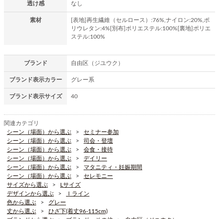
透け感
なし
素材
[表地]再生繊維（セルロース）:76%,ナイロン:20%,ポ
リウレタン:4%[別布]ポリエステル:100%[裏地]ポリエ
ステル:100%
ブランド
自由区（ジユウク）
ブランド表示カラー
グレー系
ブランド表示サイズ
40
関連カテゴリ
シーン（場面）から選ぶ
セミナー参加
シーン（場面）から選ぶ
司会・登壇
シーン（場面）から選ぶ
会食・接待
シーン（場面）から選ぶ
デイリー
シーン（場面）から選ぶ
マタニティ・妊娠期間
シーン（場面）から選ぶ
セレモニー
サイズから選ぶ
Lサイズ
デザインから選ぶ
Ｉライン
色から選ぶ
グレー
丈から選ぶ
ひざ下(着丈96-115cm)