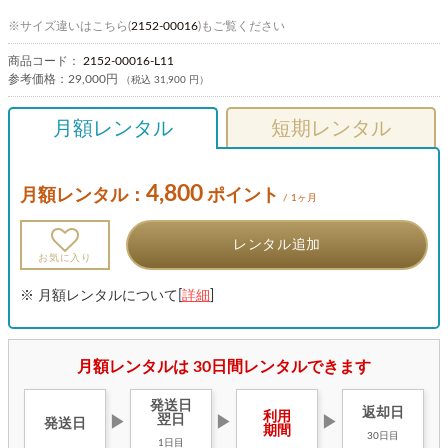
※サイズ違いはこちら(
2152-00016
)もご覧ください
商品コード：
2152-00016-L11
参考価格：
29,000円
（税込 31,900 円）
月額レンタル
短期レンタル
4,800
月額レンタル：
ポイント
/ 1ヶ月
レンタル追加
お気に入り
※ 月額レンタルについて[
詳細
]
月額レンタルは 30日間レンタルできます
発送日
返却日
利用
翌日
▶
▶
▶
発送日
期間
30日目
1日目