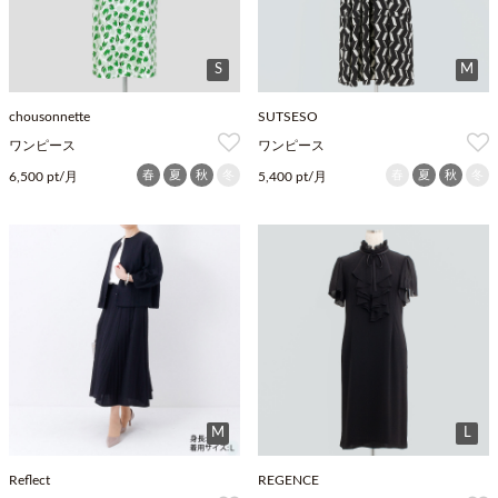
S
M
chousonnette
SUTSESO
ワンピース
ワンピース
春
夏
秋
冬
春
夏
秋
冬
6,500 pt/月
5,400 pt/月
M
L
Reflect
REGENCE