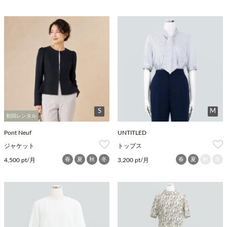
S
M
初回レンタル
Pont Neuf
UNTITLED
ジャケット
トップス
春
夏
秋
冬
春
夏
秋
冬
4,500 pt/月
3,200 pt/月