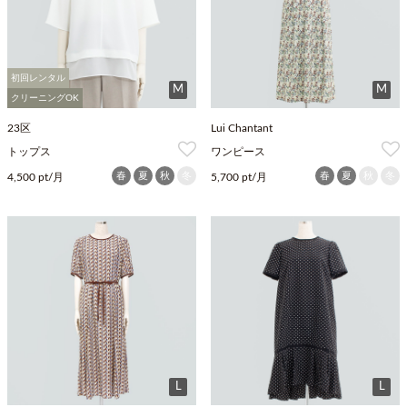
初回レンタル
M
M
クリーニングOK
23区
Lui Chantant
トップス
ワンピース
春
夏
秋
冬
春
夏
秋
冬
4,500 pt/月
5,700 pt/月
L
L