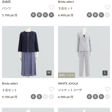
自由区
Brista select
パンツ
２点セット
春
夏
秋
冬
春
夏
秋
冬
5,700 pt/月
6,400 pt/月
M
L
初回レンタル
Brista select
WHITE JOOLA
２点セット
ジャケットコーデ
春
夏
秋
冬
春
夏
秋
冬
9,700 pt/月
6,900 pt/月