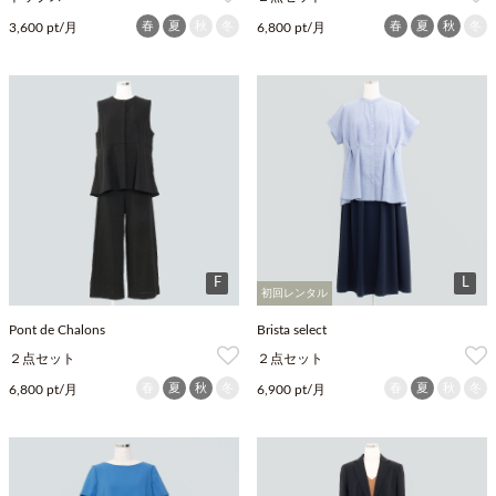
春
夏
秋
冬
春
夏
秋
冬
3,600 pt/月
6,800 pt/月
F
L
初回レンタル
Pont de Chalons
Brista select
２点セット
２点セット
春
夏
秋
冬
春
夏
秋
冬
6,800 pt/月
6,900 pt/月