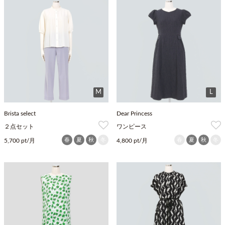
M
L
Brista select
Dear Princess
２点セット
ワンピース
春
夏
秋
冬
春
夏
秋
冬
5,700 pt/月
4,800 pt/月