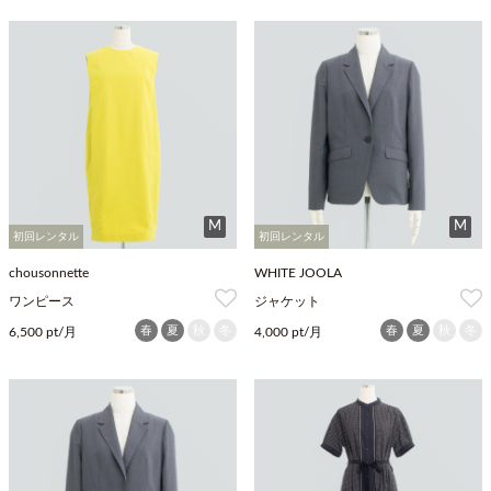
M
M
初回レンタル
初回レンタル
chousonnette
WHITE JOOLA
ワンピース
ジャケット
春
夏
秋
冬
春
夏
秋
冬
6,500 pt/月
4,000 pt/月