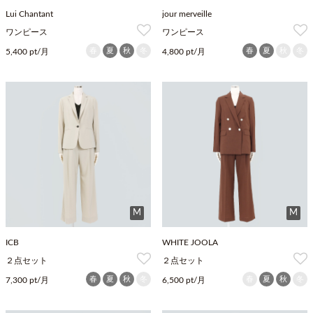
Lui Chantant
jour merveille
ワンピース
ワンピース
春
夏
秋
冬
春
夏
秋
冬
5,400 pt/月
4,800 pt/月
M
M
ICB
WHITE JOOLA
２点セット
２点セット
春
夏
秋
冬
春
夏
秋
冬
7,300 pt/月
6,500 pt/月