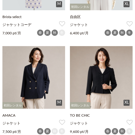
M
XL
初回レンタル
Brista select
自由区
ジャケットコーデ
ジャケット
春
夏
秋
冬
春
夏
秋
冬
7,000 pt/月
6,400 pt/月
M
XL
初回レンタル
初回レンタル
AMACA
TO BE CHIC
ジャケット
ジャケット
春
夏
秋
冬
春
夏
秋
冬
7,500 pt/月
9,600 pt/月