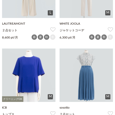
L
M
LAUTREAMONT
WHITE JOOLA
２点セット
ジャケットコーデ
春
夏
秋
冬
春
夏
秋
冬
8,600 pt/月
6,300 pt/月
M
M
クリーニングOK
ICB
sosotto
トップス
２点セット