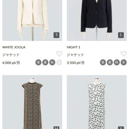
S
L
WHITE JOOLA
NIGHT 1
ジャケット
ジャケット
春
夏
秋
冬
春
夏
秋
冬
4,000 pt/月
3,500 pt/月