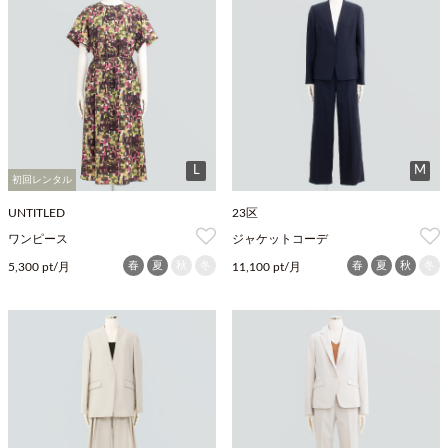
L
M
初回レンタル
UNTITLED
23区
ワンピース
ジャケットコーデ
春
夏
秋
冬
春
夏
秋
冬
5,300 pt/月
11,100 pt/月