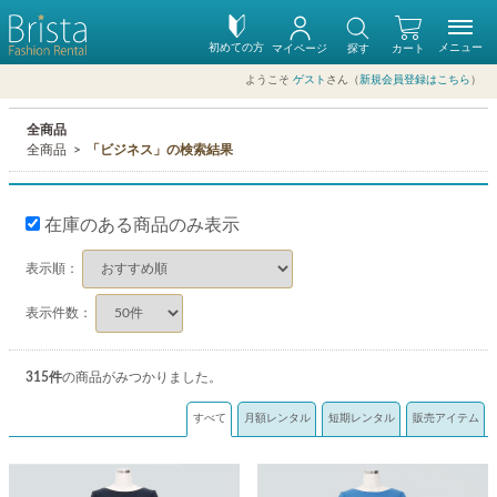
初めての方
メニュー
マイページ
探す
カート
ようこそ
ゲスト
さん（
新規会員登録はこちら
）
全商品
全商品
「ビジネス」の検索結果
在庫のある商品のみ表示
表示順：
表示件数：
315
件
の商品がみつかりました。
すべて
月額レンタル
短期レンタル
販売アイテム