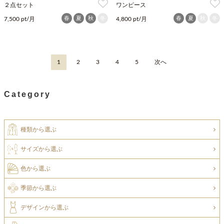
２点セット
ワンピース
春
夏
秋
冬
春
夏
秋
冬
7,500 pt/月
4,800 pt/月
1
2
3
4
5
次へ
Category
種類から選ぶ
サイズから選ぶ
色から選ぶ
季節から選ぶ
デザインから選ぶ