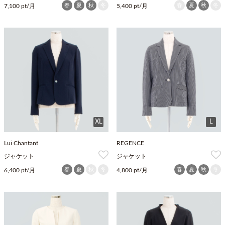
春
夏
秋
冬
春
夏
秋
冬
7,100 pt/月
5,400 pt/月
XL
L
Lui Chantant
REGENCE
ジャケット
ジャケット
春
夏
秋
冬
春
夏
秋
冬
6,400 pt/月
4,800 pt/月