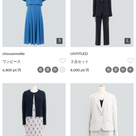
S
L
chousonnette
UNTITLED
ワンピース
２点セット
春
夏
秋
冬
春
夏
秋
冬
6,800 pt/月
8,000 pt/月