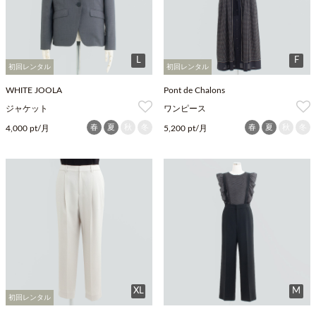
L
F
初回レンタル
初回レンタル
WHITE JOOLA
Pont de Chalons
ジャケット
ワンピース
春
夏
秋
冬
春
夏
秋
冬
4,000 pt/月
5,200 pt/月
XL
M
初回レンタル