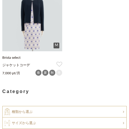
M
Brista select
ジャケットコーデ
春
夏
秋
冬
7,000 pt/月
Category
種類から選ぶ
サイズから選ぶ