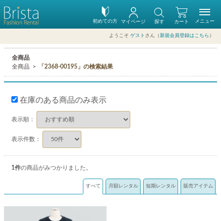
初めての方
メニュー
マイページ
探す
カート
ようこそ
ゲスト
さん（
新規会員登録はこちら
）
全商品
全商品
「2368-00195」の検索結果
在庫のある商品のみ表示
表示順：
表示件数：
1
件
の商品がみつかりました。
すべて
月額レンタル
短期レンタル
販売アイテム